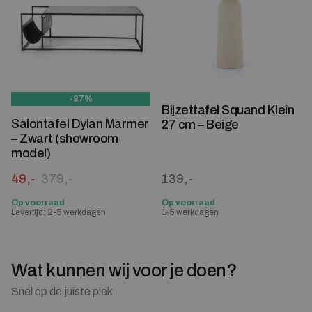
-87%
Bijzettafel Squand Klein
Salontafel Dylan Marmer
27 cm – Beige
– Zwart (showroom
model)
Oorspronkelijke prijs was: 379,-.
Huidige prijs is: 49,-.
49,-
379,-
139,-
Op voorraad
Op voorraad
Levertijd: 2-5 werkdagen
1-5 werkdagen
Wat kunnen wij voor je doen?
Snel op de juiste plek