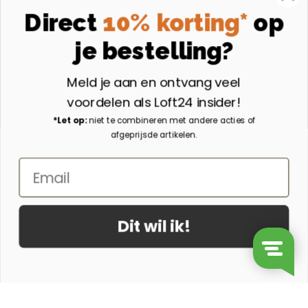
Instagram
Direct
10% korting*
op
Volg ons op Instagram
je bestelling?
Aangesloten bij
Meld je aan en ontvang veel
voordelen als Loft24 insider!
*Let op:
niet te combineren met andere acties of
afgeprijsde artikelen.
Email
Dit wil ik!
© 2026 - Loft24.nl
Ontwerp & Realisatie door Suite Seven
Ronde Salontafel Jade Magnesium oxide 80cm aantal
In mijn winkelwagen