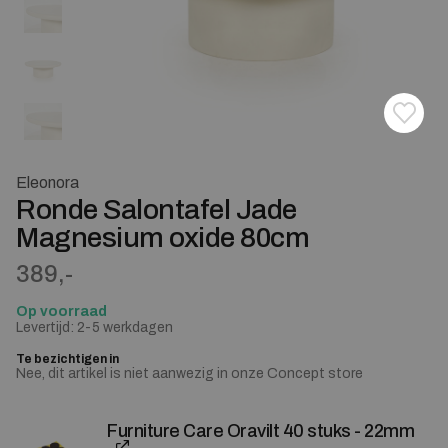
Toevoe
Verwij
Eleonora
Ronde Salontafel Jade
Magnesium oxide 80cm
389,-
Op voorraad
Levertijd: 2-5 werkdagen
Te bezichtigen in
Nee, dit artikel is niet aanwezig in onze Concept store
Furniture Care Oravilt 40 stuks - 22mm