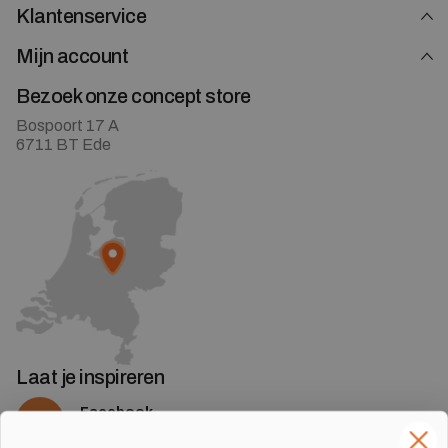
Klantenservice
Mijn account
Bezoek onze concept store
Bospoort 17 A
6711 BT Ede
Laat je inspireren
Facebook
Volg ons op Facebook