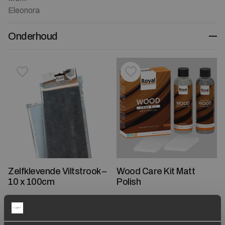
Eleonora
Onderhoud
Toevoegen aan verlanglijstje
Verwijderen van verlanglijst
Toevoegen aan verlanglijst
Verwijderen van verlanglijst
Zelfklevende Viltstrook –
Wood Care Kit Matt
10 x 100cm
Polish
9,95
19,95
Op voorraad
Op voorraad