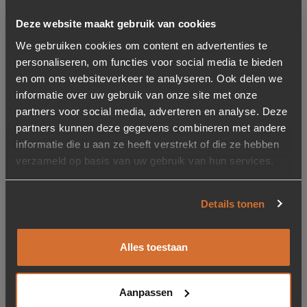
Deze website maakt gebruik van cookies
Toevoegen aan verlanglijstje
Verwijderen van verlanglijst
We gebruiken cookies om content en advertenties te
personaliseren, om functies voor social media te bieden
en om ons websiteverkeer te analyseren. Ook delen we
informatie over uw gebruik van onze site met onze
partners voor social media, adverteren en analyse. Deze
partners kunnen deze gegevens combineren met andere
informatie die u aan ze heeft verstrekt of die ze hebben
verzameld op basis van uw gebruik van hun services.
Furniture Care Oravilt 40
stuks – 22mm
Details tonen
4,95
Op voorraad
Alles toestaan
Gerelateerde producten
Aanpassen