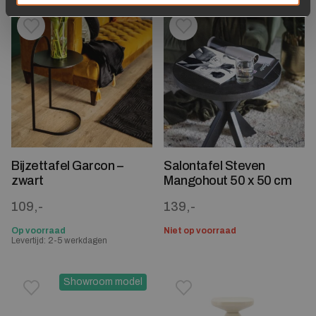
Toevoegen aan verlanglijstje
Verwijderen van verlanglijst
Toevoegen aan verlanglijst
Verwijderen van verlanglijst
Bijzettafel Garcon –
Salontafel Steven
zwart
Mangohout 50 x 50 cm
109,-
139,-
Op voorraad
Niet op voorraad
Levertijd: 2-5 werkdagen
Showroom model
Toevoegen aan verlanglijstje
Verwijderen van verlanglijst
Toevoegen aan verlanglijst
Verwijderen van verlanglijst