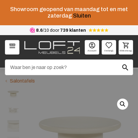
Showroom geopend van maandag tot en met
zaterdag
Sluiten
8.6
/10 door
739 klanten
Menu
Account
Verlangl.
Winkelwag.
Salontafels