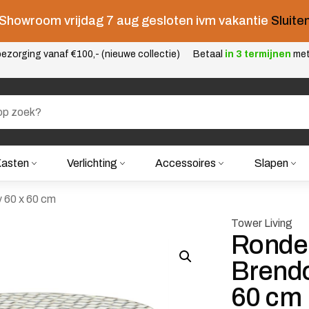
Showroom vrijdag 7 aug gesloten ivm vakantie
Sluite
ezorging vanaf €100,- (nieuwe collectie)
Betaal
in 3 termijnen
me
asten
Verlichting
Accessoires
Slapen
y 60 x 60 cm
Tower Living
Ronde 
Brendo
60 cm