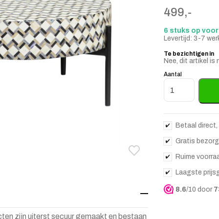
499,-
6 stuks op voo
Levertijd: 3-7 we
Te bezichtigen in
Nee, dit artikel 
Aantal
Ronde Salontafe
Betaal direct,
Gratis bezorg
Toevoegen aan verlanglij
Verwijderen van verlangli
Ruime voorra
Laagste prijs
8.6
/10 door
7
ucten zijn uiterst secuur gemaakt en bestaan