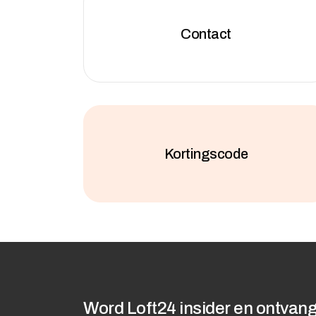
Contact
Kortingscode
Word Loft24 insider en ontvang