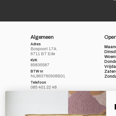
Algemeen
Open
Adres
Maan
Bospoort 17A
Dins
6711 BT Ede
Woen
KVK
Dond
85835587
Vrijd
Zater
BTW nr
NL863760508B01
Zond
Telefoon
085 401 22 48
E-mail
info@loft24.nl