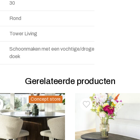
30
Rond
Tower Living
Schoonmaken met een vochtige/droge
doek
Gerelateerde producten
Concept store
oevoegen aan verlanglijstje
erwijderen van verlanglijst
Toevoegen aan verlanglij
Verwijderen van verlangli