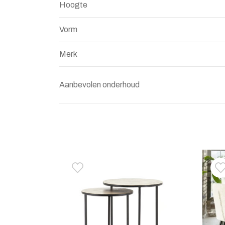
Hoogte
Vorm
Merk
Aanbevolen onderhoud
Toevoegen aan verlanglijstje
Verwijderen van verlanglijst
T
V