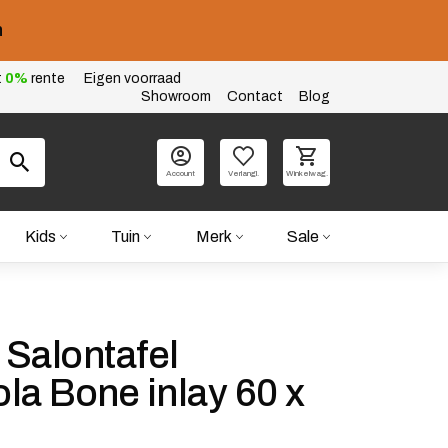
n
t
0%
rente
Eigen voorraad
Showroom
Contact
Blog
Account
Verlangl.
Winkelwag.
Kids
Tuin
Merk
Sale
Salontafel
la Bone inlay 60 x