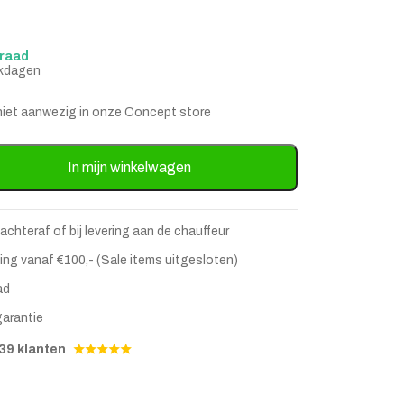
rraad
rkdagen
is niet aanwezig in onze Concept store
l Brendola Bone inlay 60 x 60 cm aantal
In mijn winkelwagen
 achteraf of bij levering aan de chauffeur
ing vanaf €100,- (Sale items uitgesloten)
stje
jst
ad
garantie
39 klanten