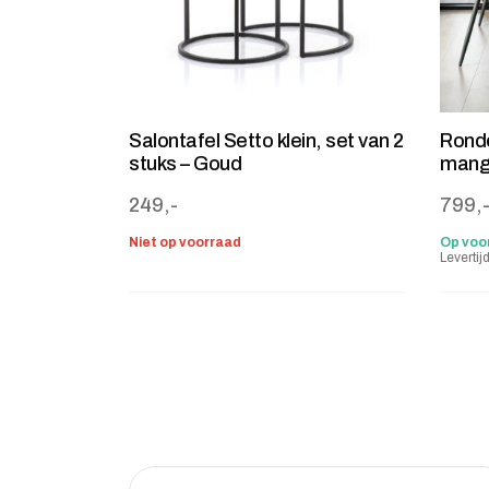
Salontafel Setto klein, set van 2
Ronde
stuks – Goud
mang
249,-
799,
Niet op voorraad
Op voo
Leverti