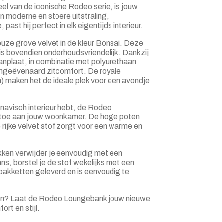
el van de iconische Rodeo serie, is jouw
n moderne en stoere uitstraling,
st hij perfect in elk eigentijds interieur.
ze grove velvet in de kleur Bonsai. Deze
 is bovendien onderhoudsvriendelijk. Dankzij
anplaat, in combinatie met polyurethaan
ongeëvenaard zitcomfort. De royale
 maken het de ideale plek voor een avondje
dinavisch interieur hebt, de Rodeo
 toe aan jouw woonkamer. De hoge poten
e rijke velvet stof zorgt voor een warme en
ekken verwijder je eenvoudig met een
ns, borstel je de stof wekelijks met een
 pakketten geleverd en is eenvoudig te
en? Laat de Rodeo Loungebank jouw nieuwe
rt en stijl.