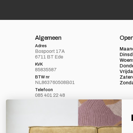
Algemeen
Open
Adres
Maan
Bospoort 17A
Dins
6711 BT Ede
Woen
KVK
Dond
85835587
Vrijd
Zater
BTW nr
NL863760508B01
Zond
Telefoon
085 401 22 48
E-mail
info@loft24.nl
Laat je inspireren