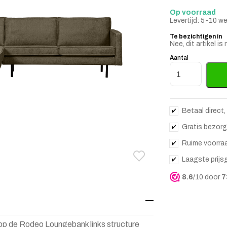
Op voorraad
Levertijd: 5-10 w
Te bezichtigen in
Nee, dit artikel 
Aantal
Rodeo Loungeban
Betaal direct,
Gratis bezorg
Ruime voorra
Laagste prijs
Toevoegen aan verlanglij
Verwijderen van verlangli
8.6
/10 door
7
 op de Rodeo Loungebank links structure