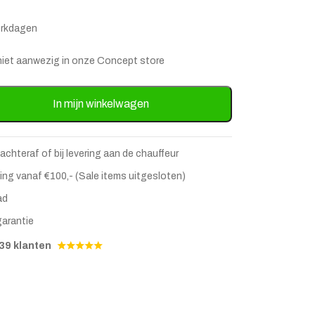
erkdagen
is niet aanwezig in onze Concept store
k links structure velvet bonsai aantal
In mijn winkelwagen
 achteraf of bij levering aan de chauffeur
ing vanaf €100,- (Sale items uitgesloten)
ad
garantie
stje
jst
39 klanten