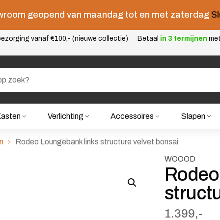
room geopend van maandag tot en met zaterdag
Sl
ezorging vanaf €100,- (nieuwe collectie)
Betaal
in 3 termijnen
me
asten
Verlichting
Accessoires
Slapen
n
Rodeo Loungebank links structure velvet bonsai
WOOOD
Rodeo
struct
1.399,-