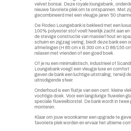
velvet bonsai. Deze royale loungebank, onderde
nieuwe favoriete plek om te ontspannen. Met zij
gecombineerd met een vleugje jaren ’50 charme, pa
De Rodeo Loungebank is bekleed met een luxueu
100% polyester stof voelt heerlijk zacht aan en
de stevige constructie van massief hout en spa
schuim en zigzag vering, biedt deze bank een 
afmetingen (H 85 cm x B 300 cm x D 86/155 cm)
relaxen met vrienden of een goed boek.
Of je nu een minimalistisch, industrieel of Scan
Loungebank voegt een vleugje luxe en comfort
geven de bank een luchtige uitstraling, terwijl d
uitnodigende sfeer.
Onderhoud is een fluitje van een cent: kleine vl
vochtige doek. Voor een langdurige fluwelen gla
speciale fluweelborstel. De bank wordt in twee
monteren.
Klaar om jouw woonkamer een upgrade te gev
favoriete plek worden en ervaar het ultieme comfo