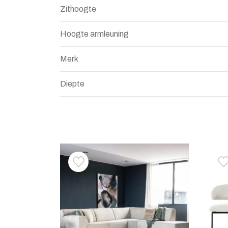
Zithoogte
Hoogte armleuning
Merk
Diepte
Toevoegen aan verlanglijstje
Verwijderen van verlanglijst
T
V