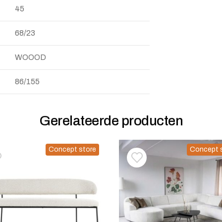
45
68/23
WOOOD
86/155
Gerelateerde producten
Concept store
Concept 
oevoegen aan verlanglijstje
erwijderen van verlanglijst
Toevoegen aan verlanglij
Verwijderen van verlangli