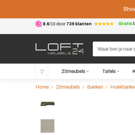
Show
Gratis
b
8.6
/10 door
739 klanten
Zitmeubels
Tafels
K
Home
Zitmeubels
Banken
Hoekbanke