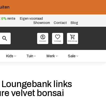
uiten
t
0%
rente
Eigen voorraad
Showroom
Contact
Blog
Account
Verlangl.
Winkelwag.
Kids
Tuin
Merk
Sale
 Loungebank links
ure velvet bonsai