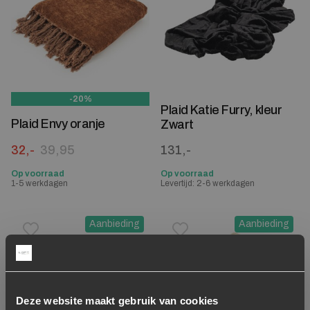
-20%
Plaid Katie Furry, kleur
Plaid Envy oranje
Zwart
Oorspronkelijke prijs was: 39,95.
Huidige prijs is: 32,-.
32,-
39,95
131,-
Op voorraad
Op voorraad
1-5 werkdagen
Levertijd: 2-6 werkdagen
Aanbieding
Aanbieding
Toevoegen aan verlanglijstje
Verwijderen van verlanglijst
Toevoegen aan verlanglijst
Verwijderen van verlanglijst
Deze website maakt gebruik van cookies