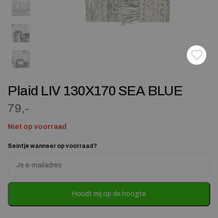
Toevoe
Verwij
Plaid LIV 130X170 SEA BLUE
79,-
Niet op voorraad
Seintje wanneer op voorraad?
Enter
your
email
address
to
Houdt mij op de hoogte
join
the