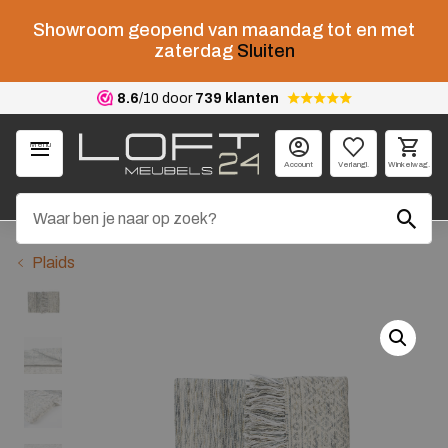
Showroom geopend van maandag tot en met
zaterdag
Sluiten
8.6
/10 door
739 klanten
Menu
Account
Verlangl.
Winkelwag.
Plaids