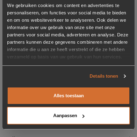
We gebruiken cookies om content en advertenties te
personaliseren, om functies voor social media te bieden
en om ons websiteverkeer te analyseren. Ook delen we
-50%
-50%
informatie over uw gebruik van onze site met onze
Plaid Balance Beige –
Plaid Envy beige
partners voor social media, adverteren en analyse. Deze
170x130cm
partners kunnen deze gegevens combineren met andere
Oorspronkelijke prijs was:
Huidige prijs is: 19,95.
19,95
19,95
39,95
informatie die u aan ze heeft verstrekt of die ze hebben
verzameld op basis van uw gebruik van hun services.
Op voorraad
2 stuks op voorraad
Levertijd: 2-5 werkdagen
1-5 werkdagen
Details tonen
Wat kunnen wij voor je doen?
Alles toestaan
Snel op de juiste plek
Contact
Aanpassen
Klantenservice