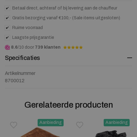
waitlist
for
Betaal direct, achteraf of bij levering aan de chauffeur
this
Gratis bezorging vanaf €100,- (Sale items uitgesloten)
product
Ruime voorraad
Laagste prijsgarantie
8.6
/10 door
739 klanten
Specificaties
Artikelnummer
8700012
Gerelateerde producten
Aanbieding
Aanbieding
Toevoegen aan verlanglijstje
Verwijderen van verlanglijst
Toevoegen aan verlanglijst
Verwijderen van verlanglijst