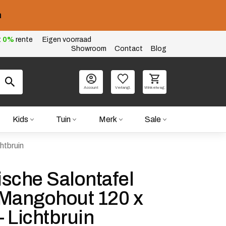
n
t
0%
rente
Eigen voorraad
Showroom
Contact
Blog
Account
Verlangl.
Winkelwag.
Kids
Tuin
Merk
Sale
htbruin
sche Salontafel
 Mangohout 120 x
 Lichtbruin