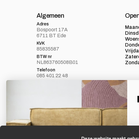
Algemeen
Open
Adres
Maan
Bospoort 17A
Dins
6711 BT Ede
Woen
KVK
Dond
85835587
Vrijd
Zater
BTW nr
NL863760508B01
Zond
Telefoon
085 401 22 48
E-mail
info@loft24.nl
Laat je inspireren
Facebook
Volg ons op Facebook
Deze website maakt gebru