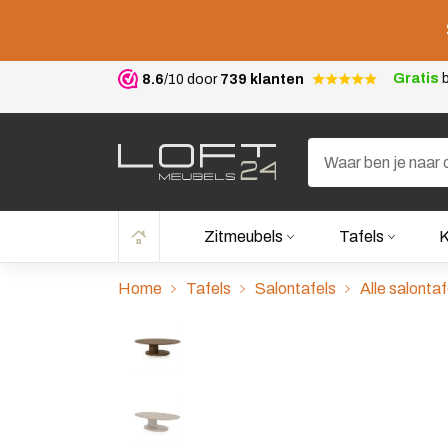
Gratis
b
8.6
/10 door
739 klanten
Zitmeubels
Tafels
K
Home
Tafels
Salontafels
Alle salontaf