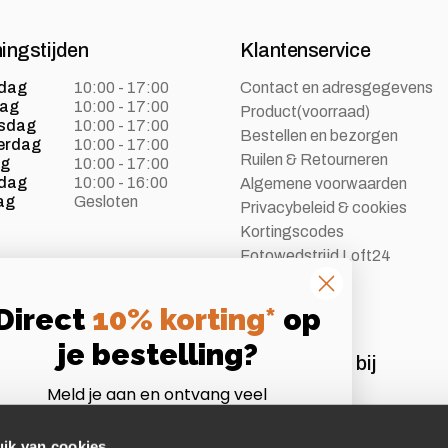
ingstijden
Klantenservice
dag
10:00 - 17:00
Contact en adresgegevens
dag
10:00 - 17:00
Product(voorraad)
sdag
10:00 - 17:00
Bestellen en bezorgen
erdag
10:00 - 17:00
Ruilen & Retourneren
ag
10:00 - 17:00
dag
10:00 - 16:00
Algemene voorwaarden
ag
Gesloten
Privacybeleid & cookies
Kortingscodes
Fotowedstrijd Loft24
Vacatures
Direct
10% korting*
op
je bestelling?
Aangesloten bij
Meld je aan en ontvang veel
Instagram
Volg ons op Instagram
voordelen als Loft24 insider!
*Let op:
niet te combineren met andere acties of
ik van cookies