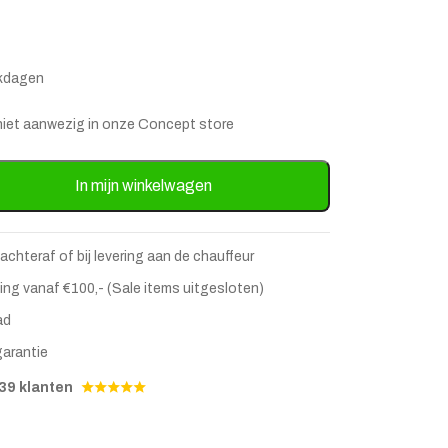
rkdagen
is niet aanwezig in onze Concept store
ntafel Novia Mangohout 120 x 80cm - Lichtbruin aantal
In mijn winkelwagen
 achteraf of bij levering aan de chauffeur
ing vanaf €100,- (Sale items uitgesloten)
stje
jst
ad
garantie
39 klanten