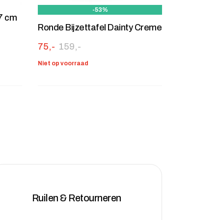
-53%
27 cm
Ronde Bijzettafel Dainty Creme
Oorspronkelijke prijs was: 159,-.
Huidige prijs is: 75,-.
75,-
159,-
Niet op voorraad
Ruilen & Retourneren