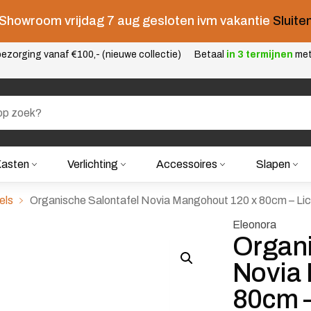
Showroom vrijdag 7 aug gesloten ivm vakantie
Sluite
ezorging vanaf €100,- (nieuwe collectie)
Betaal
in 3 termijnen
me
asten
Verlichting
Accessoires
Slapen
els
Organische Salontafel Novia Mangohout 120 x 80cm – Lic
Eleonora
Organi
Novia
80cm –