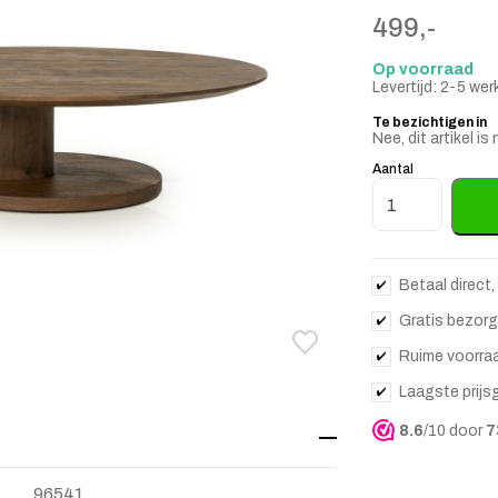
499,-
Op voorraad
Levertijd: 2-5 we
Te bezichtigen in
Nee, dit artikel 
Aantal
Organische Salo
Betaal direct,
Gratis bezorg
Toevoegen aan verlanglij
Verwijderen van verlangli
Ruime voorra
Laagste prijs
8.6
/10 door
7
96541