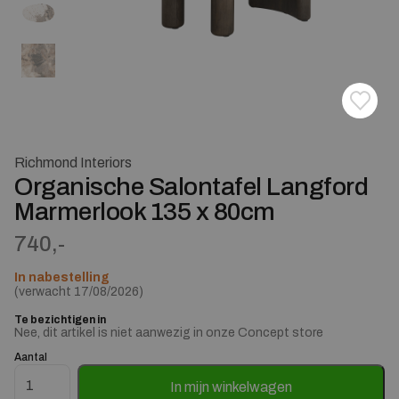
Toevoe
Verwij
Richmond Interiors
Organische Salontafel Langford
Marmerlook 135 x 80cm
740,-
In nabestelling
(verwacht 17/08/2026)
Te bezichtigen in
Nee, dit artikel is niet aanwezig in onze Concept store
Aantal
Organische Salontafel Langford Marmerlook 135 x 80cm aant
In mijn winkelwagen