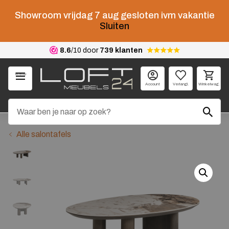
Showroom vrijdag 7 aug gesloten ivm vakantie
Sluiten
8.6
/10 door
739 klanten
Menu
Account
Verlangl.
Winkelwag.
Alle salontafels