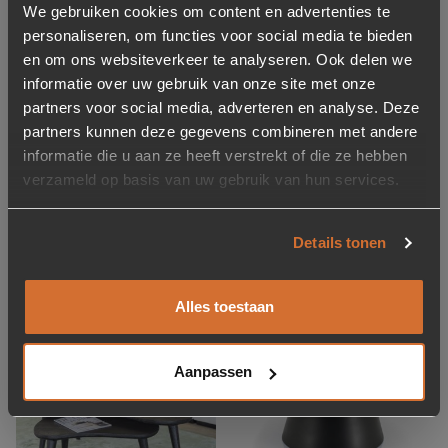
We gebruiken cookies om content en advertenties te
personaliseren, om functies voor social media te bieden
en om ons websiteverkeer te analyseren. Ook delen we
informatie over uw gebruik van onze site met onze
-87%
Bijzettafel Garcon –
partners voor social media, adverteren en analyse. Deze
Salontafel Dylan Marmer
zwart
partners kunnen deze gegevens combineren met andere
– Zwart (showroom
informatie die u aan ze heeft verstrekt of die ze hebben
model)
verzameld op basis van uw gebruik van hun services.
Oorspronkelijke prijs was:
Huidige prijs is: 49,-.
109,-
49,-
379,-
Op voorraad
Op voorraad
Details tonen
Levertijd: 2-5 werkdagen
Levertijd: 2-5 werkdagen
Alles toestaan
Toevoegen aan verlanglijstje
Verwijderen van verlanglijst
Toevoegen aan verlanglijst
Verwijderen van verlanglijst
Aanpassen