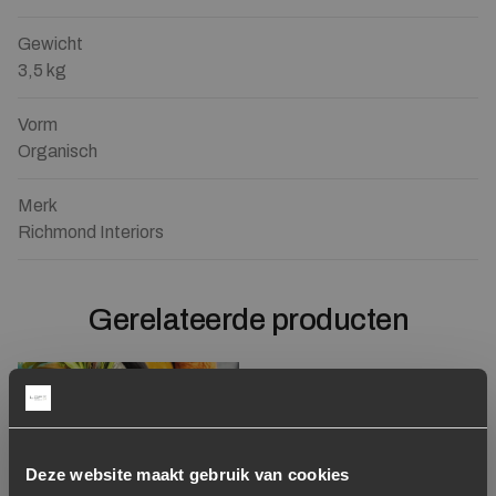
Gewicht
3,5 kg
Vorm
Organisch
Merk
Richmond Interiors
Gerelateerde producten
Showroom model
Toevoegen aan verlanglijstje
Verwijderen van verlanglijst
Toevoegen aan verlanglijst
Verwijderen van verlanglijst
Deze website maakt gebruik van cookies