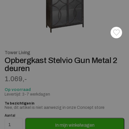
Toevoe
Verwij
Tower Living
Opbergkast Stelvio Gun Metal 2
deuren
1.069,-
Op voorraad
Levertijd: 3-7 werkdagen
Te bezichtigen in
Nee, dit artikel is niet aanwezig in onze Concept store
Aantal
Opbergkast Stelvio Gun Metal 2 deuren aantal
In mijn winkelwagen