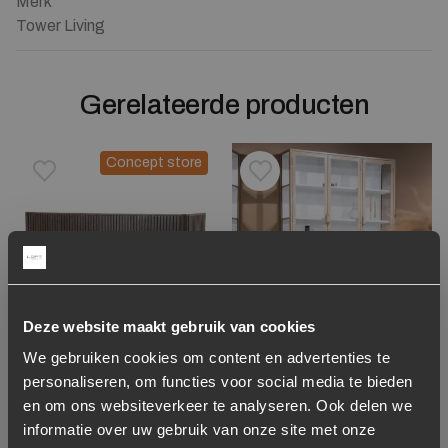
Merk
Tower Living
Gerelateerde producten
Concept store
Toevoegen aan verlanglijstje
Verwijderen van verlanglijst
Toevoegen aan verlanglijst
Verwijderen van verlanglijst
Deze website maakt gebruik van cookies
We gebruiken cookies om content en advertenties te
Dressoir Remi
Vitrinekast Industrieel
personaliseren, om functies voor social media te bieden
Mangohout en Metaal
Metaal Glas 220 x
en om ons websiteverkeer te analyseren. Ook delen we
170cm – Bruin
140cm – Zand / Wit
informatie over uw gebruik van onze site met onze
899,-
1.699,-