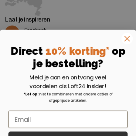
Laat je inspireren
Facebook
Volg ons op Facebook
Instagram
Direct
10% korting*
op
Volg ons op Instagram
je bestelling?
Aangesloten bij
Meld je aan en ontvang veel
voordelen als Loft24 insider!
*Let op:
niet te combineren met andere acties of
afgeprijsde artikelen.
Email