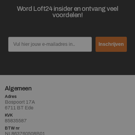
Word Loft24 insider en ontvang veel
voordelen!
Email
Inschrijven
Algemeen
Adres
Bospoort 17A
6711 BT Ede
KVK
85835587
BTW nr
NL863760508B01