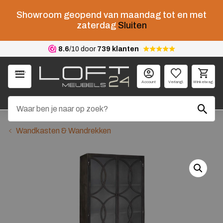
Showroom geopend van maandag tot en met
zaterdag
Sluiten
8.6
/10 door
739 klanten
Menu
Account
Verlangl.
Winkelwag.
Wandkasten & Wandrekken