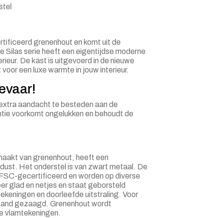
stel
rtificeerd grenenhout en komt uit de
Silas serie heeft een eigentijdse moderne
erieur. De kast is uitgevoerd in de nieuwe
 voor een luxe warmte in jouw interieur.
vaar!
extra aandacht te besteden aan de
tie voorkomt ongelukken en behoudt de
maakt van grenenhout, heeft een
r dust. Het onderstel is van zwart metaal. De
n FSC-gecertificeerd en worden op diverse
r glad en netjes en staat geborsteld
tekeningen en doorleefde uitstraling. Voor
 band gezaagd. Grenenhout wordt
re vlamtekeningen.