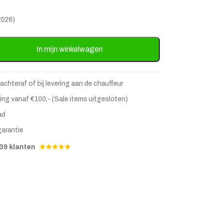
2026)
s Grenen 210 x 60cm kleur Dust aantal
In mijn winkelwagen
 achteraf of bij levering aan de chauffeur
ing vanaf €100,- (Sale items uitgesloten)
ad
garantie
39 klanten
stje
jst