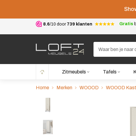
Show
Gratis
b
8.6
/10 door
739 klanten
Zitmeubels
Tafels
K
Home
Merken
WOOOD
WOOOD Kast