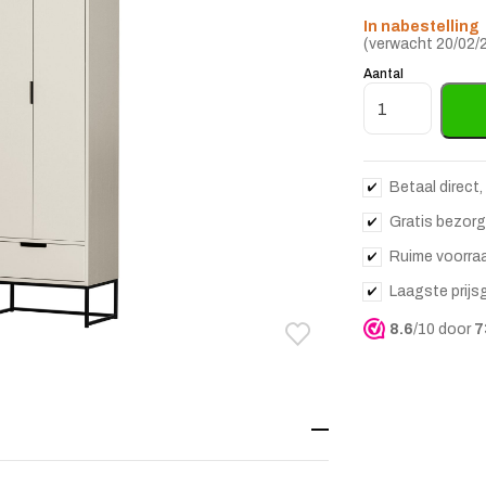
In nabestelling
(verwacht 20/02/
Aantal
Opbergkast Sila
Betaal direct,
Gratis bezorg
Ruime voorra
Laagste prijs
8.6
/10 door
7
Toevoegen aan verlanglij
Verwijderen van verlangli