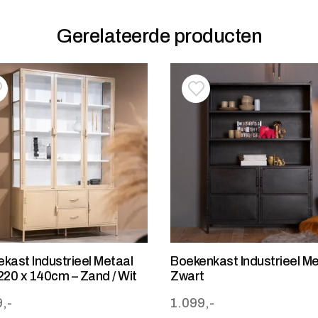
Gerelateerde producten
oevoegen aan verlanglijstje
erwijderen van verlanglijst
Toevoegen aan verlanglij
Verwijderen van verlangli
nekast Industrieel Metaal
Boekenkast Industrieel Me
220 x 140cm – Zand / Wit
Zwart
,-
1.099,-