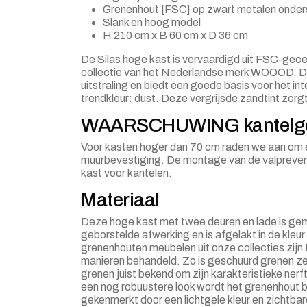
Grenenhout [FSC] op zwart metalen onder
Slank en hoog model
H 210 cm x B 60 cm x D 36 cm
De Silas hoge kast is vervaardigd uit FSC-gece
collectie van het Nederlandse merk WOOOD. De 
uitstraling en biedt een goede basis voor het int
trendkleur: dust. Deze vergrijsde zandtint zorgt
WAARSCHUWING kantelge
Voor kasten hoger dan 70 cm raden we aan om 
muurbevestiging. De montage van de valpreven
kast voor kantelen.
Materiaal
Deze hoge kast met twee deuren en lade is ge
geborstelde afwerking en is afgelakt in de kleu
grenenhouten meubelen uit onze collecties zij
manieren behandeld. Zo is geschuurd grenen zee
grenen juist bekend om zijn karakteristieke nerf
een nog robuustere look wordt het grenenhout
gekenmerkt door een lichtgele kleur en zichtba