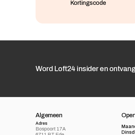
Kortingscode
Word Loft24 insider en ontvang
Algemeen
Open
Adres
Maan
Bospoort 17A
Dins
6711 BT Ede