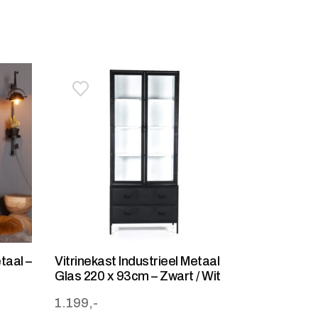
stje
jst
Toevoegen aan verlanglijstje
Verwijderen van verlanglijst
taal –
Vitrinekast Industrieel Metaal
Glas 220 x 93cm – Zwart / Wit
1.199,-