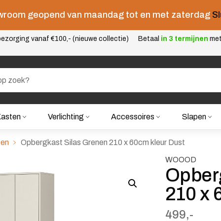
room geopend van maandag tot en met zaterdag
Sl
ezorging vanaf €100,- (nieuwe collectie)
Betaal
in 3 termijnen
me
asten
Verlichting
Accessoires
Slapen
en
Opbergkast Silas Grenen 210 x 60cm kleur Dust
WOOOD
Opberg
210 x 
499,-