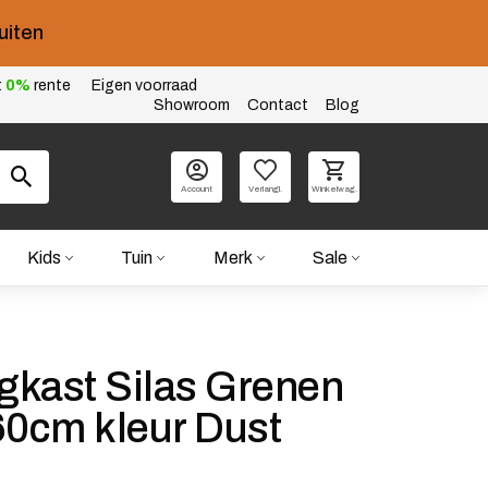
uiten
t
0%
rente
Eigen voorraad
Showroom
Contact
Blog
Account
Verlangl.
Winkelwag.
Kids
Tuin
Merk
Sale
kast Silas Grenen
60cm kleur Dust