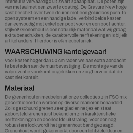
interieur is vervaardigd uit zwart spaanplaat. De poten zijn
van metaal met een zwarte coating. De Gravure New hoge
kast beschikt over twee deuren met een geluidloos push-to-
open systeem en een handige lade. Verbind beide kasten
dan eenvoudig met enkel een poot voor en een poot achter,
stijlvol! Grenenhout is een natuurlijk materiaal wat wij graag
extra benadrukken, de karaktervolle nerftekeningen is bij elk
artikel anders. Hierdoor is elk meubel uniek.
WAARSCHUWING kantelgevaar!
Voor kasten hoger dan 50 cm raden we aan extra aandacht
te besteden aan de muurbevestiging. De montage van de
valpreventie voorkomt ongelukken en zorgt ervoor dat de
kast niet kantelt.
Materiaal
De grenenhouten meubelen uit onze collecties zijn FSC mix
gecertificeerd en worden op diverse manieren behandeld.
Zo is geschuurd grenen zeer glad en netjes en staat
geborsteld grenen juist bekend om zijn karakteristieke
nerftekeningen en doorleefde uitstraling. Voor een nog
robuustere look wordt het grenenhout band gezaagd.
Grenenhout wordt gekenmerkt door een lichtgele kleur en