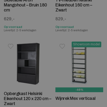
Mangohout – Bruin 180
Eikenhout 160 cm –
cm
Zwart
629,-
829,-
Op voorraad
Op voorraad
Levertijd: 2-5 werkdagen
Levertijd: 2-5 werkdagen
Showroom model
Toevoegen aan verlanglijstje
Verwijderen van verlanglijst
Toevoegen aan verlanglijst
Verwijderen van verlanglijst
-49%
Opbergkast Helsinki
Wijnrek Mex verticaal
Eikenhout 120 x 220 cm –
Zwart