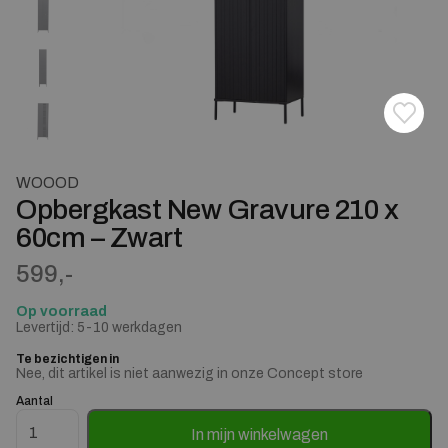
Toevoe
Verwij
WOOOD
Opbergkast New Gravure 210 x
60cm – Zwart
599,-
Op voorraad
Levertijd: 5-10 werkdagen
Te bezichtigen in
Nee, dit artikel is niet aanwezig in onze Concept store
Aantal
Opbergkast New Gravure 210 x 60cm - Zwart aantal
In mijn winkelwagen