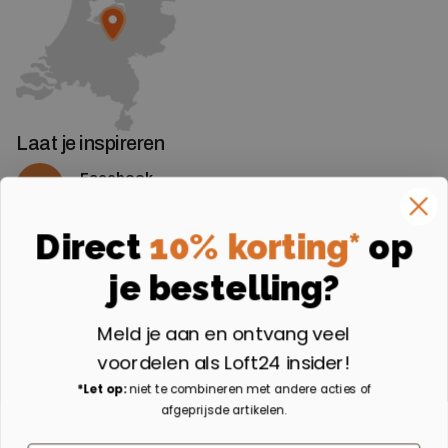
Laat je inspireren
Facebook
Volg ons op Facebook
Instagram
Direct
10% korting*
op
Volg ons op Instagram
je bestelling?
Aangesloten bij
Meld je aan en ontvang veel
voordelen als Loft24 insider!
*Let op:
niet te combineren met andere acties of
afgeprijsde artikelen.