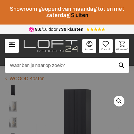
Showroom geopend van maandag tot en met
zaterdag
Sluiten
8.6
/10 door
739 klanten
Menu
Account
Verlangl.
Winkelwag.
WOOOD Kasten