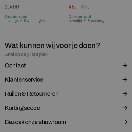
Oorspronkelijke prijs was:
Huidige prijs is: 45,-.
1.499,-
45,-
89,-
Op voorraad
Op voorraad
Levertijd: 2-5 werkdagen
Levertijd: 2-5 werkdagen
Wat kunnen wij voor je doen?
Snel op de juiste plek
Contact
Klantenservice
Ruilen & Retourneren
Kortingscode
Bezoek onze showroom