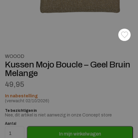
Toevoe
Verwij
WOOOD
Kussen Mojo Boucle – Geel Bruin
Melange
49,95
In nabestelling
(verwacht 02/10/2026)
Te bezichtigen in
Nee, dit artikel is niet aanwezig in onze Concept store
Aantal
Kussen Mojo Boucle - Geel Bruin Melange aantal
In mijn winkelwagen