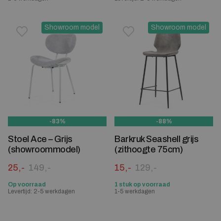
Showroom model
Showroom model
Toevoegen aan verlanglijstje
Verwijderen van verlanglijst
Toevoegen aan verlanglijst
Verwijderen van verlanglijst
-83%
-88%
Stoel Ace – Grijs
Barkruk Seashell grijs
(showroommodel)
(zithoogte 75cm)
Oorspronkelijke prijs was: 149,-.
Huidige prijs is: 25,-.
Oorspronkelijke prijs was:
Huidige prijs is: 15,-.
25,-
149,-
15,-
129,-
Op voorraad
1 stuk op voorraad
Levertijd: 2-5 werkdagen
1-5 werkdagen