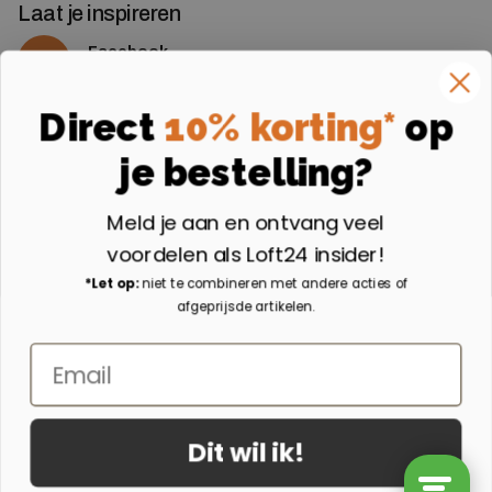
Laat je inspireren
Facebook
Volg ons op Facebook
Instagram
Direct
10% korting*
op
Volg ons op Instagram
je bestelling?
Aangesloten bij
Meld je aan en ontvang veel
voordelen als Loft24 insider!
*Let op:
niet te combineren met andere acties of
afgeprijsde artikelen.
Email
Dit wil ik!