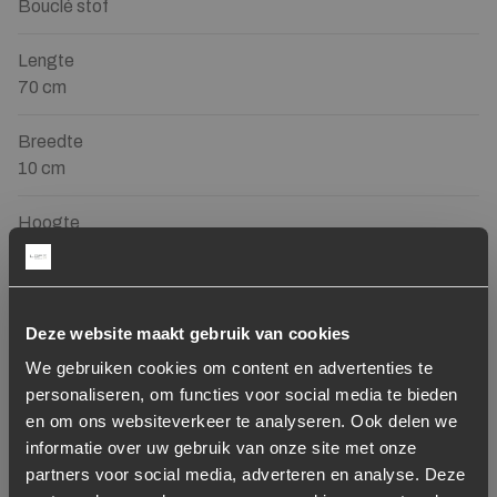
Bouclé stof
Lengte
70 cm
Breedte
10 cm
Hoogte
30 cm
Gewicht
1 kg
Deze website maakt gebruik van cookies
We gebruiken cookies om content en advertenties te
Merk
personaliseren, om functies voor social media te bieden
WOOOD
en om ons websiteverkeer te analyseren. Ook delen we
informatie over uw gebruik van onze site met onze
Diepte
partners voor social media, adverteren en analyse. Deze
10 cm