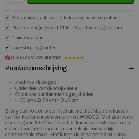
Betaal direct, achteraf of bij levering aan de chauffeur
Gratis bezorging vanaf €100,- (Sale items uitgesloten)
Ruime voorraad
Laagste prijsgarantie
8.6
/10 door
739 klanten
Productomschrijving
Zachte en luxe grip
Onderdeel van de Mojo-serie
Eindeloze combinatiemogelijkheden
H 30 cm x B 70 cm x D 10 cm
Breng comfort en sfeer in je huis met het Mojo sierkussen
van het Nederlandse interieurmerk WOOOD. Met zijn royale
afmeting van 30×70 cm dient dit kussen niet alleen als een
stijlvol decoratief accent, maar ook als een heerlijk
comfortabele steun. Het kussen is vervaardigd uit 100%