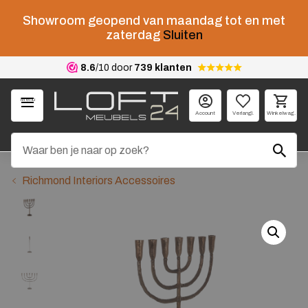
Showroom geopend van maandag tot en met
zaterdag
Sluiten
8.6
/10 door
739 klanten
Menu
Account
Verlangl.
Winkelwag.
Richmond Interiors Accessoires