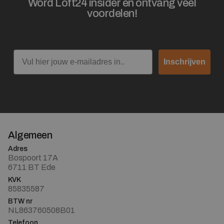
Word Loft24 insider en ontvang veel
voordelen!
Email
Inschrijven
Algemeen
Adres
Bospoort 17A
6711 BT Ede
KVK
85835587
BTW nr
NL863760508B01
Telefoon