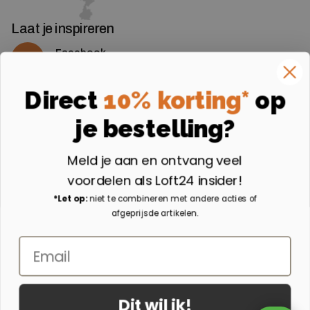
Laat je inspireren
Facebook
Volg ons op Facebook
Instagram
Direct
10% korting*
op
Volg ons op Instagram
je bestelling?
Aangesloten bij
Meld je aan en ontvang veel
voordelen als Loft24 insider!
*Let op:
niet te combineren met andere acties of
afgeprijsde artikelen.
Email
Dit wil ik!