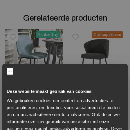
Gerelateerde producten
Aanbieding
Concept store
Toevoegen aan verlanglijstje
Verwijderen van verlanglijst
Toevoegen aan verlanglijst
Verwijderen van verlanglijst
-18%
Deze website maakt gebruik van cookies
Stoel Santos Bouclé –
Stoel Seashell – blauw
Zwart (showroom
We gebruiken cookies om content en advertenties te
model)
personaliseren, om functies voor social media te bieden
en om ons websiteverkeer te analyseren. Ook delen we
Oorspronkelijke prijs was: 109,-.
Huidige prijs is: 89,-.
89,-
109,-
189,-
informatie over uw gebruik van onze site met onze
Niet op voorraad
Op voorraad
partners voor social media, adverteren en analyse. Deze