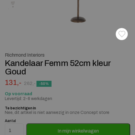
Toevoe
Verwij
Richmond Interiors
Kandelaar Femm 52cm kleur
Goud
Oorspronkelijke prijs was: 262,-.
Huidige prijs is: 131,-.
131,-
262,-
-50%
Op voorraad
Levertijd: 2-6 werkdagen
Te bezichtigen in
Nee, dit artikel is niet aanwezig in onze Concept store
Aantal
Kandelaar Femm 52cm kleur Goud aantal
In mijn winkelwagen