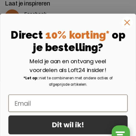
Laat je inspireren
Facebook
Volg ons op Facebook
Instagram
Direct
10% korting*
op
Volg ons op Instagram
je bestelling?
Aangesloten bij
Meld je aan en ontvang veel
voordelen als Loft24 insider!
*Let op:
niet te combineren met andere acties of
afgeprijsde artikelen.
Email
Dit wil ik!