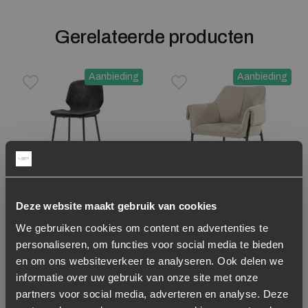
Gerelateerde producten
Aanbieding
Aanbieding
Toevoegen aan verlanglijstje
Verwijderen van verlanglijst
Toevoegen aan verlanglijst
Verwijderen van verlanglijst
Deze website maakt gebruik van cookies
-50%
-72%
We gebruiken cookies om content en advertenties te
Barkruk Seashell zwart
Fauteuil Tony Bouclé –
personaliseren, om functies voor social media te bieden
(zithoogte 65cm)
Taupe
en om ons websiteverkeer te analyseren. Ook delen we
Oorspronkelijke prijs was: 119,-.
Huidige prijs is: 60,-.
Oorspronkelijke prijs was:
Huidige prijs is: 99,-.
60,-
119,-
99,-
349,-
informatie over uw gebruik van onze site met onze
partners voor social media, adverteren en analyse. Deze
Niet op voorraad
Op voorraad
Levertijd: 2-5 werkdagen