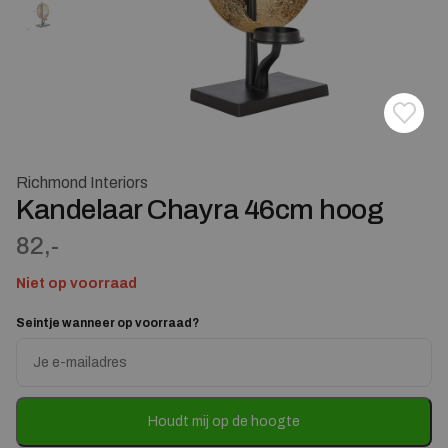
Toevoe
Verwij
Richmond Interiors
Kandelaar Chayra 46cm hoog
82,-
Niet op voorraad
Seintje wanneer op voorraad?
Enter
your
email
address
to
Houdt mij op de hoogte
join