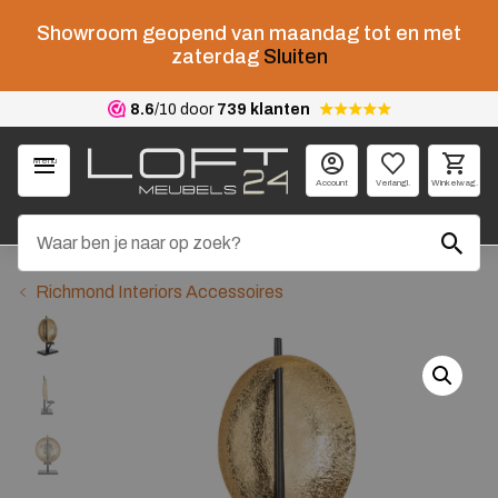
Showroom geopend van maandag tot en met
zaterdag
Sluiten
8.6
/10 door
739 klanten
Menu
Account
Verlangl.
Winkelwag.
Richmond Interiors Accessoires