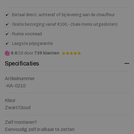
the
waitlist
for
Betaal direct, achteraf of bij levering aan de chauffeur
this
Gratis bezorging vanaf €100,- (Sale items uitgesloten)
product
Ruime voorraad
Laagste prijsgarantie
8.6
/10 door
739 klanten
Specificaties
Artikelnummer
-KA-0210
Kleur
Zwart/Goud
Zelf monteren?
Eenvoudig zelf in elkaar te zetten