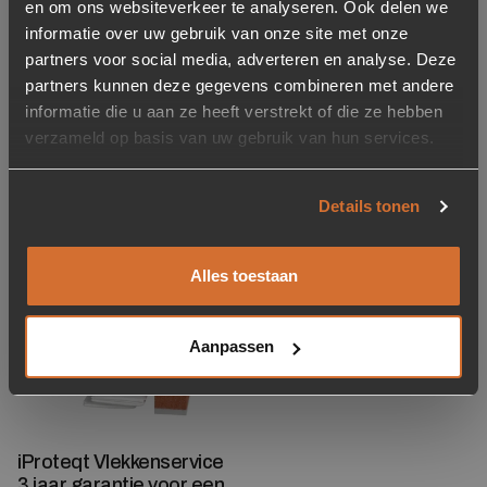
en om ons websiteverkeer te analyseren. Ook delen we
147525
informatie over uw gebruik van onze site met onze
partners voor social media, adverteren en analyse. Deze
Merk
partners kunnen deze gegevens combineren met andere
Oranje furniture Care
informatie die u aan ze heeft verstrekt of die ze hebben
verzameld op basis van uw gebruik van hun services.
Gerelateerde producten
Details tonen
Toevoegen aan verlanglijstje
Verwijderen van verlanglijst
Alles toestaan
Aanpassen
iProteqt Vlekkenservice
3 jaar garantie voor een