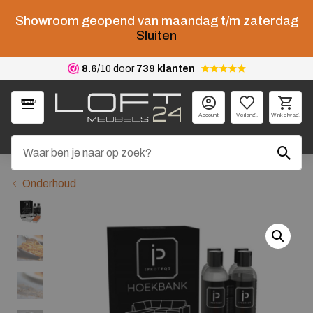
Showroom geopend van maandag t/m zaterdag
Sluiten
8.6
/10 door
739 klanten
Menu
Account
Verlangl.
Winkelwag.
Onderhoud