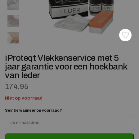
Toevoe
Verwij
iProteqt Vlekkenservice met 5
jaar garantie voor een hoekbank
van leder
174,95
Niet op voorraad
Seintje wanneer op voorraad?
Enter
your
email
address