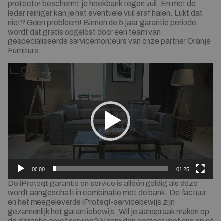
protector beschermt je hoekbank tegen vuil. En met de
leder reiniger kan je het eventuele vuil eraf halen. Lukt dat
niet? Geen probleem! Binnen de 5 jaar garantie periode
wordt dat gratis opgelost door een team van
gespecialiseerde servicemonteurs van onze partner Oranje
Furniture.
Videospeler
00:00
01:25
De iProteqt garantie en service is alléén geldig als deze
wordt aangeschaft in combinatie met de bank. De factuur
en het meegeleverde iProteqt-servicebewijs zijn
gezamenlijk het garantiebewijs. Wil je aanspraak maken op
de garantie en/of service? Neem dan contact met ons op of