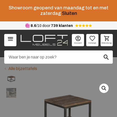
Showroom geopend van maandag tot en met
zaterdag
Sluiten
8.6
/10 door
739 klanten
Menu
Account
Verlangl.
Winkelwag.
Alle bijzettafels