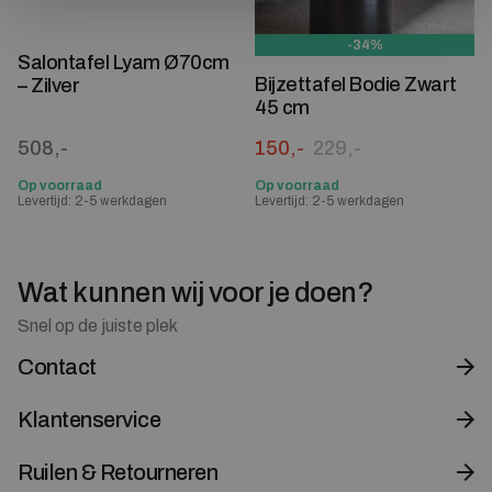
-34%
Salontafel Lyam Ø70cm
Bijzettafel Bodie Zwart
– Zilver
45 cm
Oorspronkelijke prijs was:
Huidige prijs is: 150,-.
508,-
150,-
229,-
Op voorraad
Op voorraad
Levertijd: 2-5 werkdagen
Levertijd: 2-5 werkdagen
Wat kunnen wij voor je doen?
Snel op de juiste plek
Contact
Klantenservice
Ruilen & Retourneren