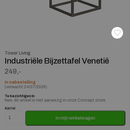
Toevoe
Verwij
Tower Living
Industriële Bijzettafel Venetië
249,-
In nabestelling
(verwacht 24/07/2026)
Te bezichtigen in
Nee, dit artikel is niet aanwezig in onze Concept store
Aantal
Industriële Bijzettafel Venetië aantal
In mijn winkelwagen