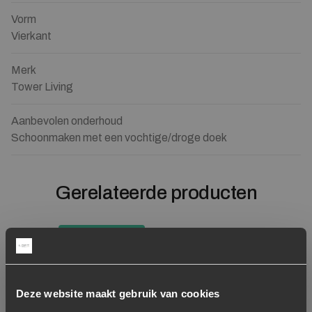
Vorm
Vierkant
Merk
Tower Living
Aanbevolen onderhoud
Schoonmaken met een vochtige/droge doek
Gerelateerde producten
Showroom model
Toevoegen aan verlanglijstje
Verwijderen van verlanglijst
Toevoegen aan verlanglijst
Verwijderen van verlanglijst
Deze website maakt gebruik van cookies