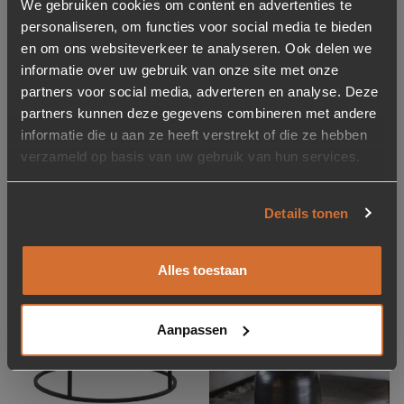
We gebruiken cookies om content en advertenties te
personaliseren, om functies voor social media te bieden
en om ons websiteverkeer te analyseren. Ook delen we
informatie over uw gebruik van onze site met onze
-87%
Salontafel Major Marmer
partners voor social media, adverteren en analyse. Deze
Salontafel Dylan Marmer
– 60 x 60 cm
partners kunnen deze gegevens combineren met andere
– Zwart (showroom
informatie die u aan ze heeft verstrekt of die ze hebben
model)
verzameld op basis van uw gebruik van hun services.
Oorspronkelijke prijs was: 379,-.
Huidige prijs is: 49,-.
49,-
379,-
209,-
Op voorraad
Op voorraad
Details tonen
Levertijd: 2-5 werkdagen
Levertijd: 2-5 werkdagen
Aanbieding
Aanbieding
Alles toestaan
Toevoegen aan verlanglijstje
Verwijderen van verlanglijst
Toevoegen aan verlanglijst
Verwijderen van verlanglijst
Aanpassen