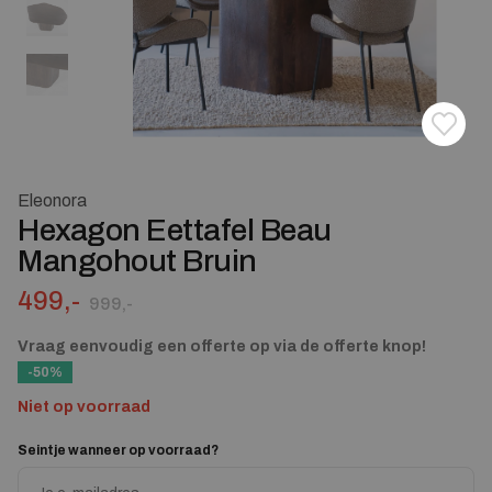
Toevoe
Verwij
Eleonora
Hexagon Eettafel Beau
Mangohout Bruin
Oorspronkelijke prijs was: 999,-.
Huidige prijs is: 499,-.
499,-
999,-
Vraag eenvoudig een offerte op via de offerte knop!
-50%
Niet op voorraad
Seintje wanneer op voorraad?
Enter