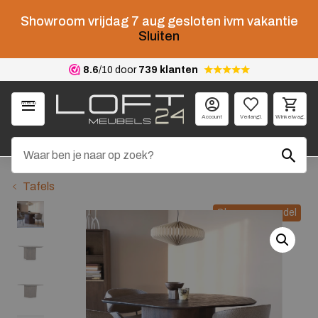
Showroom vrijdag 7 aug gesloten ivm vakantie
Sluiten
8.6
/10 door
739 klanten
Menu
Account
Verlangl.
Winkelwag.
Tafels
Showroom model