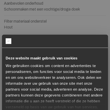
Aanbevolen onderhoud
Schoonmaken met een vochtige/droge doek
Filter materiaal onderstel
Hout
Onderhoud
Deze website maakt gebruik van cookies
Toevoegen aan verlanglijstje
Verwijderen van verlanglijst
Toevoegen aan verlanglijst
Verwijderen van verlanglijst
We gebruiken cookies om content en advertenties te
personaliseren, om functies voor social media te bieden
en om ons websiteverkeer te analyseren. Ook delen we
informatie over uw gebruik van onze site met onze
partners voor social media, adverteren en analyse. Deze
partners kunnen deze gegevens combineren met andere
informatie die u aan ze heeft verstrekt of die ze hebben
Wood Care Kit Matt
Zelfklevende Viltstrook –
verzameld op basis van uw gebruik van hun services.