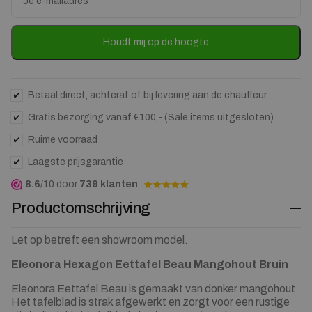
your
email
address
to
Houdt mij op de hoogte
join
the
waitlist
for
Betaal direct, achteraf of bij levering aan de chauffeur
this
Gratis bezorging vanaf €100,- (Sale items uitgesloten)
product
Ruime voorraad
Laagste prijsgarantie
8.6
/10 door
739 klanten
Productomschrijving
Let op betreft een showroom model.
Eleonora Hexagon Eettafel Beau Mangohout Bruin
Eleonora Eettafel Beau is gemaakt van donker mangohout.
Het tafelblad is strak afgewerkt en zorgt voor een rustige