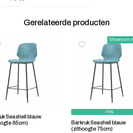
Gerelateerde producten
Showroom m
oevoegen aan verlanglijstje
erwijderen van verlanglijst
Toevoegen aan verlanglij
Verwijderen van verlangli
-73%
uk Seashell blauw
Barkruk Seashell blauw
oogte 65cm)
(zithoogte 75cm)