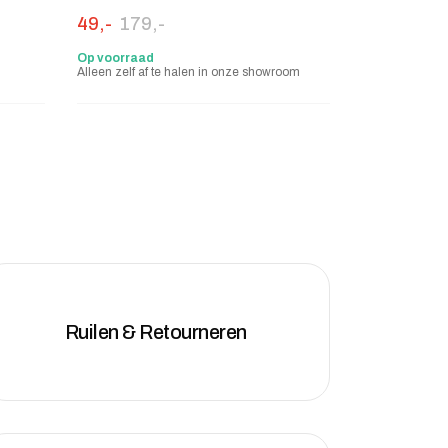
: 129,-.
Oorspronkelijke prijs was: 179,-.
Huidige prijs is: 49,-.
49,-
179,-
Op voorraad
Alleen zelf af te halen in onze showroom
Ruilen & Retourneren