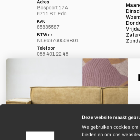
Adres
Maan
Bospoort 17A
Dins
6711 BT Ede
Woen
KVK
Dond
85835587
Vrijd
Zater
BTW nr
NL863760508B01
Zond
Telefoon
085 401 22 48
E-mail
info@loft24.nl
Laat je inspireren
Facebook
Volg ons op Facebook
Deze website maakt gebru
We gebruiken cookies om c
E
bieden en om ons websitev