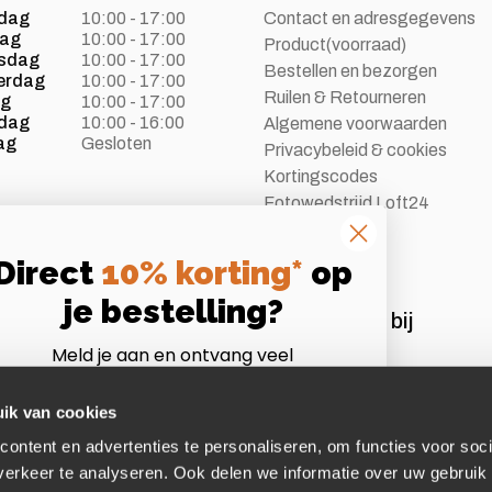
dag
10:00 - 17:00
Contact en adresgegevens
dag
10:00 - 17:00
Product(voorraad)
sdag
10:00 - 17:00
Bestellen en bezorgen
erdag
10:00 - 17:00
Ruilen & Retourneren
ag
10:00 - 17:00
dag
10:00 - 16:00
Algemene voorwaarden
ag
Gesloten
Privacybeleid & cookies
Kortingscodes
Fotowedstrijd Loft24
Vacatures
Direct
10% korting*
op
je bestelling?
Aangesloten bij
Meld je aan en ontvang veel
Instagram
Volg ons op Instagram
voordelen als Loft24 insider!
*Let op:
niet te combineren met andere acties of
ik van cookies
afgeprijsde artikelen.
ontent en advertenties te personaliseren, om functies voor soci
mail
erkeer te analyseren. Ook delen we informatie over uw gebruik 