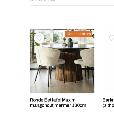
Concept store
Toevoegen aan verlanglijstje
Verwijderen van verlanglijst
T
V
Ronde Eettafel Maxim
Barkr
mangohout marmer 130cm
(zith