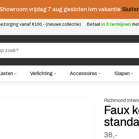
Showroom vrijdag 7 aug gesloten ivm vakantie
Sluite
ezorging vanaf €100,- (nieuwe collectie)
Betaal
in 3 termijnen
me
asten
Verlichting
Accessoires
Slapen
Richmond Interi
Faux k
standa
36,-