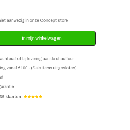
is niet aanwezig in onze Concept store
 op standaard (Wit) aantal
In mijn winkelwagen
 achteraf of bij levering aan de chauffeur
ing vanaf €100,- (Sale items uitgesloten)
ad
garantie
stje
jst
39 klanten