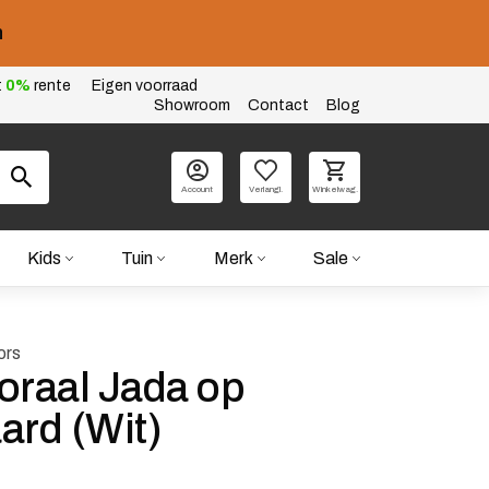
n
t
0%
rente
Eigen voorraad
Showroom
Contact
Blog
Account
Verlangl.
Winkelwag.
Kids
Tuin
Merk
Sale
ors
oraal Jada op
ard (Wit)