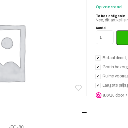
Op voorraad
Te bezichtigen in
Nee, dit artikel 
Aantal
Faux koraal Jada
Betaal direct,
Gratis bezorg
Ruime voorra
Laagste prijs
Toevoegen aan verlanglij
Verwijderen van verlangli
8.6
/10 door
7
-FO-30