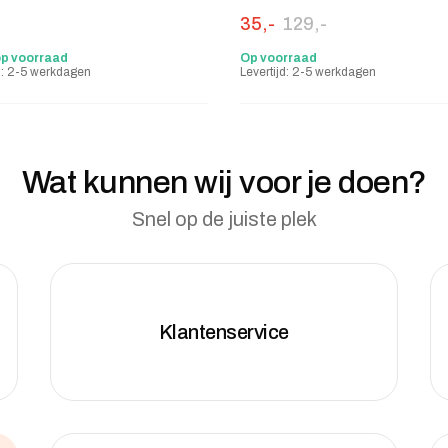
Oorspronkelijke prijs was
Huidige prijs is: 35,-.
35,-
129,-
op voorraad
Op voorraad
jd: 2-5 werkdagen
Levertijd: 2-5 werkdagen
Wat kunnen wij voor je doen?
Snel op de juiste plek
Klantenservice