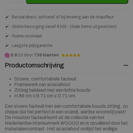
Betaal direct, achteraf of bij levering aan de chauffeur
Gratis bezorging vanaf €100,- (Sale items uitgesloten)
Ruime voorraad
Laagste prijsgarantie
8.6
/10 door
739 klanten
Productomschrijving
Stoere, comfortabele fauteuil
Framewerk van acaciahout
Zitting bekleed met een lichte boucle
H 86 cm x B 71 cm x D 71 cm
Een stoere fauteuil met een comfortabele boucle zitting, zo
chique dat het perfect in een scandi, aardse woonstijl past!
De Houston fauteuil komt uit de collectie van het
Nederlandse interieurmerk WOOOD en is opvallend door het
materialencontrast. Het acaciahout omlijst het wollige