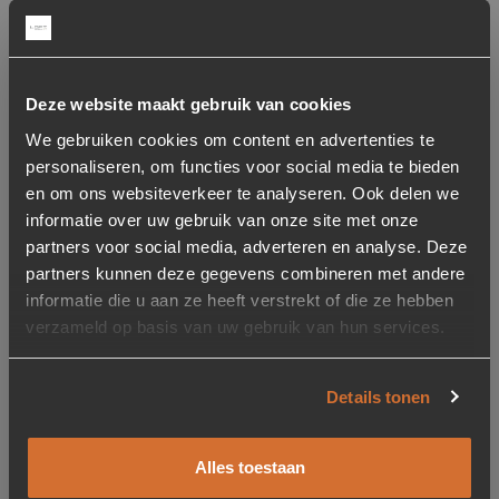
46 cm
Zithoogte
60 cm
Deze website maakt gebruik van cookies
We gebruiken cookies om content en advertenties te
Gewicht
personaliseren, om functies voor social media te bieden
20 kg
en om ons websiteverkeer te analyseren. Ook delen we
informatie over uw gebruik van onze site met onze
Draaibaar
partners voor social media, adverteren en analyse. Deze
Niet draaibaar
partners kunnen deze gegevens combineren met andere
informatie die u aan ze heeft verstrekt of die ze hebben
Armleuning
verzameld op basis van uw gebruik van hun services.
Met armleuning
Details tonen
Merk
WOOOD
Alles toestaan
Diepte