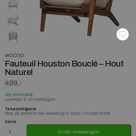
Toevoe
Verwij
WOOOD
Fauteuil Houston Bouclé – Hout
Naturel
499,-
Op voorraad
Levertijd: 5-10 werkdagen
Te bezichtigen in
Nee, dit artikel is niet aanwezig in onze Concept store
Aantal
Fauteuil Houston Bouclé - Hout Naturel aantal
In mijn winkelwagen