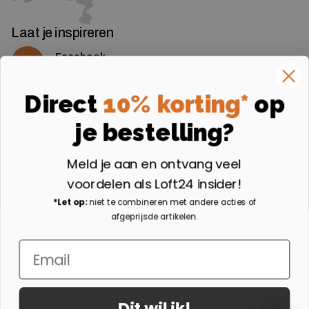
Laat je inspireren
Facebook
Volg ons op Facebook
Instagram
Direct
10% korting*
op
Volg ons op Instagram
je bestelling?
Aangesloten bij
Meld je aan en ontvang veel
voordelen als Loft24 insider!
*Let op:
niet te combineren met andere acties of
afgeprijsde artikelen.
Email
Dit wil ik!