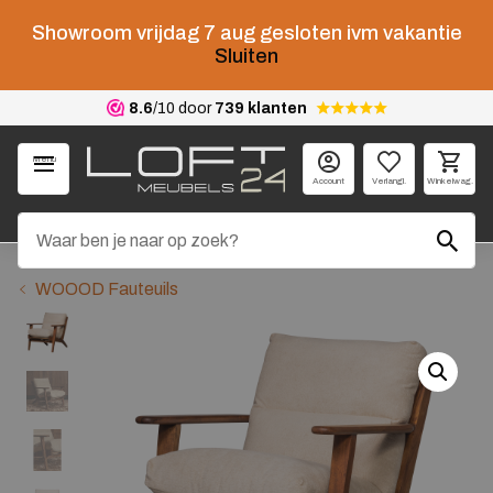
Showroom vrijdag 7 aug gesloten ivm vakantie
Sluiten
8.6
/10 door
739 klanten
Menu
Account
Verlangl.
Winkelwag.
WOOOD Fauteuils