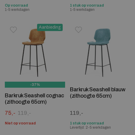
Op voorraad
1 stuk op voorraad
1-5 werkdagen
1-5 werkdagen
Aanbieding
Toevoegen aan verlanglijstje
Verwijderen van verlanglijst
Toevoegen aan verlanglijst
Verwijderen van verlanglijst
-37%
Barkruk Seashell blauw
Barkruk Seashell cognac
(zithoogte 65cm)
(zithoogte 65cm)
Oorspronkelijke prijs was: 119,-.
Huidige prijs is: 75,-.
75,-
119,-
119,-
Niet op voorraad
1 stuk op voorraad
Levertijd: 2-5 werkdagen