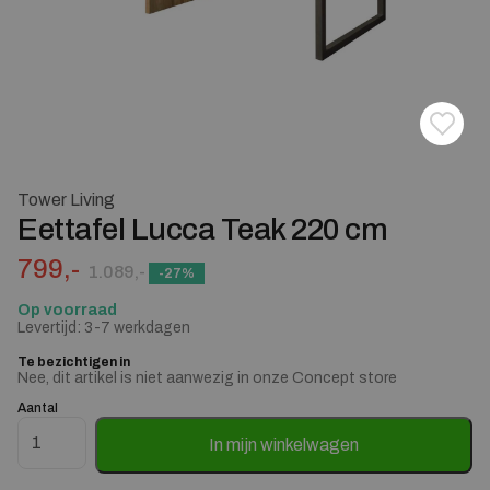
Toevoe
Verwij
Tower Living
Eettafel Lucca Teak 220 cm
Oorspronkelijke prijs was: 1.089,-.
Huidige prijs is: 799,-.
799,-
1.089,-
-27%
Op voorraad
Levertijd: 3-7 werkdagen
Te bezichtigen in
Nee, dit artikel is niet aanwezig in onze Concept store
Aantal
Eettafel Lucca Teak 220 cm aantal
In mijn winkelwagen