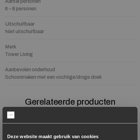
Aantal personen
6 – 8 personen
Uitschuifbaar
Niet uitschuifbaar
Merk
Tower Living
Aanbevolen onderhoud
Schoonmaken met een vochtige/droge doek
Gerelateerde producten
Concept store
Toevoegen aan verlanglijstje
Verwijderen van verlanglijst
Toevoegen aan verlanglijst
Verwijderen van verlanglijst
Deze website maakt gebruik van cookies