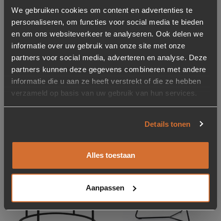
We gebruiken cookies om content en advertenties te
personaliseren, om functies voor social media te bieden
en om ons websiteverkeer te analyseren. Ook delen we
informatie over uw gebruik van onze site met onze
partners voor social media, adverteren en analyse. Deze
partners kunnen deze gegevens combineren met andere
Ronde Eettafel Maxim
Bijzettafel Garcon –
mangohout marmer
zwart
informatie die u aan ze heeft verstrekt of die ze hebben
130cm
verzameld op basis van uw gebruik van hun services.
799,-
109,-
Details tonen
Op voorraad
Op voorraad
Levertijd: 2-5 werkdagen
Levertijd: 2-5 werkdagen
Alles toestaan
Aanbieding
Concept store
Toevoegen aan verlanglijstje
Verwijderen van verlanglijst
Toevoegen aan verlanglijst
Verwijderen van verlanglijst
Aanpassen