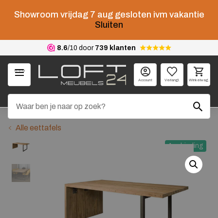
Showroom vrijdag 7 aug gesloten ivm vakantie
Sluiten
8.6
/10 door
739 klanten
Menu
Account
Verlangl.
Winkelwag.
Alle eettafels
Aanbieding