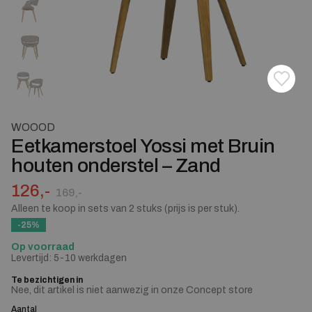
Toevoe
Verwij
WOOOD
Eetkamerstoel Yossi met Bruin
houten onderstel – Zand
Oorspronkelijke prijs was: 169,-.
Huidige prijs is: 126,-.
126,-
169,-
Alleen te koop in sets van 2 stuks (prijs is per stuk).
-25%
Op voorraad
Levertijd: 5-10 werkdagen
Te bezichtigen in
Nee, dit artikel is niet aanwezig in onze Concept store
Aantal