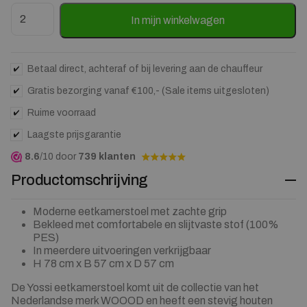
Eetkamerstoel Yossi met Bruin houten onderstel - Zand aantal
In mijn winkelwagen
Betaal direct, achteraf of bij levering aan de chauffeur
Gratis bezorging vanaf €100,- (Sale items uitgesloten)
Ruime voorraad
Laagste prijsgarantie
8.6
/10 door
739 klanten
Productomschrijving
Moderne eetkamerstoel met zachte grip
Bekleed met comfortabele en slijtvaste stof (100%
PES)
In meerdere uitvoeringen verkrijgbaar
H 78 cm x B 57 cm x D 57 cm
De Yossi eetkamerstoel komt uit de collectie van het
Nederlandse merk WOOOD en heeft een stevig houten