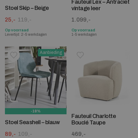
Fauteuil Lex – Antraciet
Stoel Skip – Beige
vintage leer
Oorspronkelijke prijs was: 119,-.
Huidige prijs is: 25,-.
25,-
119,-
1.099,-
Op voorraad
Op voorraad
Levertijd: 2-5 werkdagen
1-5 werkdagen
Aanbieding
Toevoegen aan verlanglijstje
Verwijderen van verlanglijst
Toevoegen aan verlanglijst
Verwijderen van verlanglijst
-18%
Fauteuil Charlotte
Stoel Seashell – blauw
Bouclé Taupe
Oorspronkelijke prijs was: 109,-.
Huidige prijs is: 89,-.
89,-
109,-
469,-