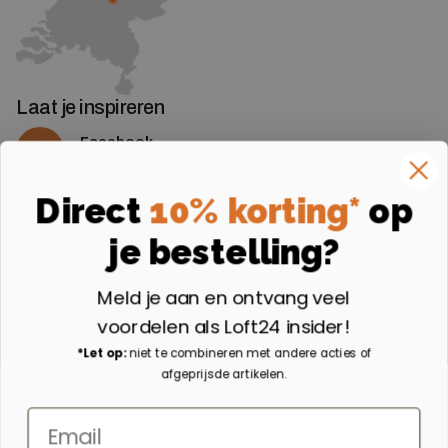
Laat je inspireren
Facebook
Volg ons op Facebook
Instagram
Direct
10% korting*
op
Volg ons op Instagram
je bestelling?
Aangesloten bij
Meld je aan en ontvang veel
voordelen als Loft24 insider!
*Let op:
niet te combineren met andere acties of
afgeprijsde artikelen.
Email