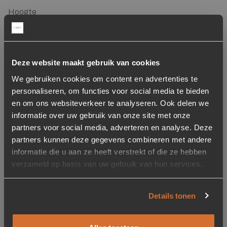
Hoogte
78 cm
Zitdiepte
37 cm
Deze website maakt gebruik van cookies
We gebruiken cookies om content en advertenties te
Zithoogte
personaliseren, om functies voor social media te bieden
50 cm
en om ons websiteverkeer te analyseren. Ook delen we
informatie over uw gebruik van onze site met onze
Gewicht
partners voor social media, adverteren en analyse. Deze
13 kg
partners kunnen deze gegevens combineren met andere
informatie die u aan ze heeft verstrekt of die ze hebben
Draaibaar
verzameld op basis van uw gebruik van hun services.
Niet draaibaar
Details tonen
Armleuning
Met armleuning