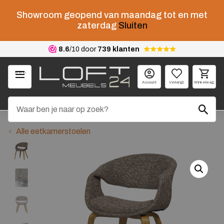
Showroom geopend van maandag tot en met
zaterdag
Sluiten
8.6
/10 door
739 klanten
Menu
Account
Verlangl.
Winkelwag.
Alle eetkamerstoelen