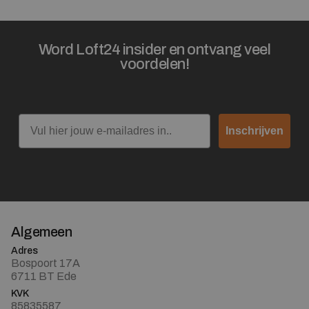
Word Loft24 insider en ontvang veel
voordelen!
Email
Inschrijven
Algemeen
Adres
Bospoort 17A
6711 BT Ede
KVK
85835587