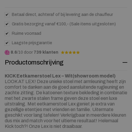
the
waitlist
for
Betaal direct, achteraf of bij levering aan de chauffeur
this
Gratis bezorging vanaf €100,- (Sale items uitgesloten)
product
Ruime voorraad
Laagste prijsgarantie
8.6
/10 door
739 klanten
Productomschrijving
KICK Eetkamerstoel Lex – Wit(showroom model)
LOOK AT LEX! Deze unieke stoel met armleuning heeft zijn
comfort te danken aan de goed aansluitende rugleuning en
zachte zitting. De katoenen texture bekleding in combinatie
met het zwarte stalen frame geven deze stoel een luxe
uitstraling. Met eetkamerstoel Lex geniet je extra van
gezellige etentjes met vrienden en familie. Uitermate
geschikt voor lang tafelen! Verkrijgbaar in meerdere kleuren
dus mix and match voor het ultieme resultaat! Helemaal
Kick toch?! Onze Lex is niet draaibaar.