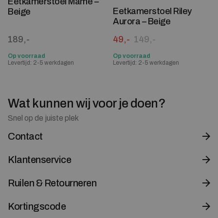
Eetkamerstoel Mamé –
Eetkamerstoel Riley
Beige
Aurora – Beige
Oorspronkelijke prijs was:
Huidige prijs is: 49,-.
189,-
49,-
149,-
Op voorraad
Op voorraad
Levertijd: 2-5 werkdagen
Levertijd: 2-5 werkdagen
Wat kunnen wij voor je doen?
Snel op de juiste plek
Contact
Klantenservice
Ruilen & Retourneren
Kortingscode