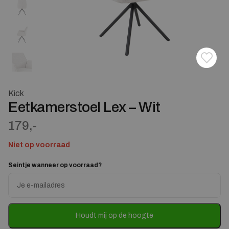
Toevoe
Verwij
Kick
Eetkamerstoel Lex – Wit
179,-
Niet op voorraad
Seintje wanneer op voorraad?
Enter
your
email
address
to
Houdt mij op de hoogte
join