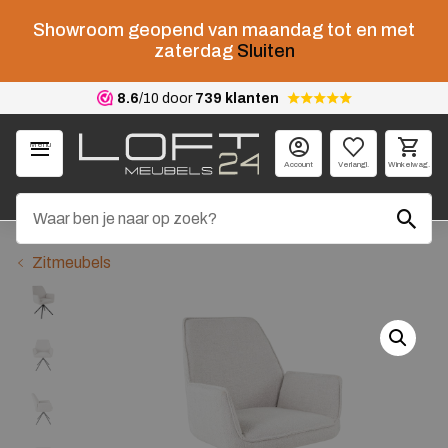
Showroom geopend van maandag tot en met
zaterdag
Sluiten
8.6
/10 door
739 klanten
Menu
Account
Verlangl.
Winkelwag.
Zitmeubels