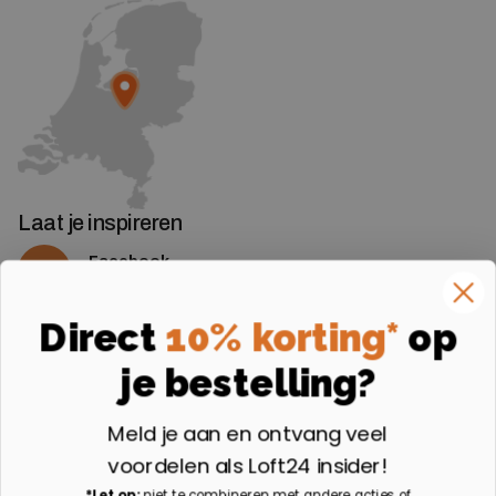
Laat je inspireren
Facebook
Volg ons op Facebook
Instagram
Direct
10% korting*
op
Volg ons op Instagram
je bestelling?
Aangesloten bij
Meld je aan en ontvang veel
voordelen als Loft24 insider!
*Let op:
niet te combineren met andere acties of