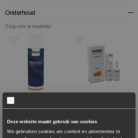
Onderhoud
Zorg voor je meubels!
Toevoegen aan verlanglijstje
Verwijderen van verlanglijst
Toevoegen aan verlanglijst
Verwijderen van verlanglijst
Royal Textile Protector
All In House Vlekken en
Spray
constructieservice 3
Jaar garantie Textiel Kit
Voor 2 eetkamerstoelen
Deze website maakt gebruik van cookies
/ barkrukken of 1 fauteuil
We gebruiken cookies om content en advertenties te