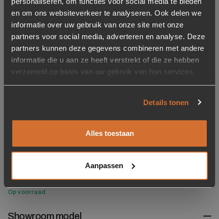
12,95
34,95
personaliseren, om functies voor social media te bieden
en om ons websiteverkeer te analyseren. Ook delen we
Op voorraad
Op voorraad
informatie over uw gebruik van onze site met onze
partners voor social media, adverteren en analyse. Deze
partners kunnen deze gegevens combineren met andere
Toevoegen aan verlanglijstje
Verwijderen van verlanglijst
informatie die u aan ze heeft verstrekt of die ze hebben
verzameld op basis van uw gebruik van hun services.
Details tonen
Alles toestaan
Furniture Care Oravilt 40
stuks – 22mm
Aanpassen
4,95
Op voorraad
Showroom model