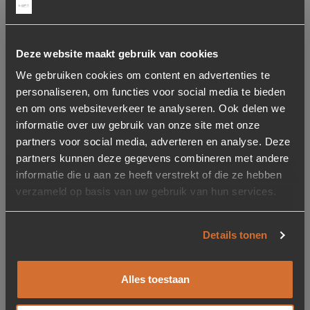
Gerelateerde producten
Deze website maakt gebruik van cookies
We gebruiken cookies om content en advertenties te
personaliseren, om functies voor social media te bieden
Concept store
Toevoegen aan verlanglijstje
Verwijderen van verlanglijst
Toevoegen aan verlanglijst
Verwijderen van verlanglijst
en om ons websiteverkeer te analyseren. Ook delen we
informatie over uw gebruik van onze site met onze
partners voor social media, adverteren en analyse. Deze
partners kunnen deze gegevens combineren met andere
informatie die u aan ze heeft verstrekt of die ze hebben
verzameld op basis van uw gebruik van hun services.
Stoel Santos Bouclé –
Fauteuil Peter – Groen
Details tonen
Zwart (showroom
model)
Alles toestaan
189,-
599,-