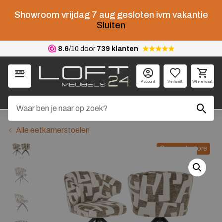
Showroom vrijdag 7 aug gesloten ivm vakantie
Sluiten
8.6
/10 door
739 klanten
Menu
Account
Verlangl.
Winkelwag.
Alle eetkamerstoelen
Concept store