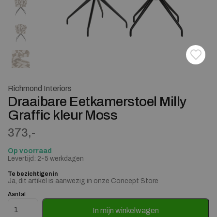
Toevoe
Verwij
Richmond Interiors
Draaibare Eetkamerstoel Milly
Graffic kleur Moss
373,-
Op voorraad
Levertijd: 2-5 werkdagen
Te bezichtigen in
Ja, dit artikel is aanwezig in onze Concept Store
Aantal
Draaibare Eetkamerstoel Milly Graffic kleur Moss aantal
In mijn winkelwagen