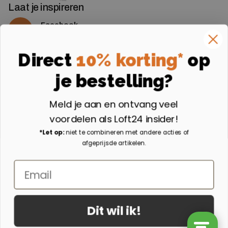
Laat je inspireren
Facebook
Volg ons op Facebook
Instagram
Direct
10% korting*
op
Volg ons op Instagram
je bestelling?
Aangesloten bij
Meld je aan en ontvang veel
voordelen als Loft24 insider!
*Let op:
niet te combineren met andere acties of
afgeprijsde artikelen.
Email
Dit wil ik!