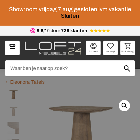
Showroom vrijdag 7 aug gesloten ivm vakantie
Sluiten
8.6
/10 door
739 klanten
Menu
Account
Verlangl.
Winkelwag.
Eleonora Tafels