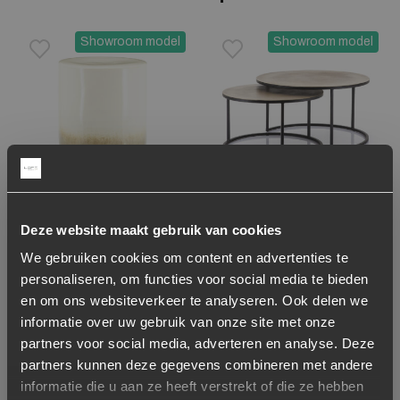
Showroom model
Showroom model
Toevoegen aan verlanglijstje
Verwijderen van verlanglijst
Toevoegen aan verlanglijst
Verwijderen van verlanglijst
-53%
-49%
Deze website maakt gebruik van cookies
Ronde Bijzettafel Dainty
Salontafel Setto groot,
We gebruiken cookies om content en advertenties te
Creme
set van 2 stuks – Goud
personaliseren, om functies voor social media te bieden
Oorspronkelijke prijs was: 159,-.
Huidige prijs is: 75,-.
Oorspronkelijke prijs was:
Huidige prijs is: 200,-.
75,-
159,-
200,-
389,-
en om ons websiteverkeer te analyseren. Ook delen we
informatie over uw gebruik van onze site met onze
Niet op voorraad
Op voorraad
1-5 werkdagen
partners voor social media, adverteren en analyse. Deze
partners kunnen deze gegevens combineren met andere
informatie die u aan ze heeft verstrekt of die ze hebben