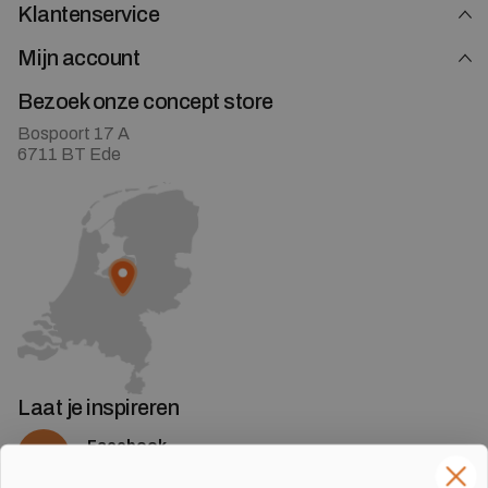
Klantenservice
Mijn account
Bezoek onze concept store
Bospoort 17 A
6711 BT Ede
Laat je inspireren
Facebook
Volg ons op Facebook