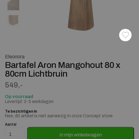
Toevoe
Verwij
Eleonora
Bartafel Aron Mangohout 80 x
80cm Lichtbruin
549,-
Op voorraad
Levertijd: 2-5 werkdagen
Te bezichtigen in
Nee, dit artikel is niet aanwezig in onze Concept store
Aantal
Bartafel Aron Mangohout 80 x 80cm Lichtbruin aantal
In mijn winkelwagen