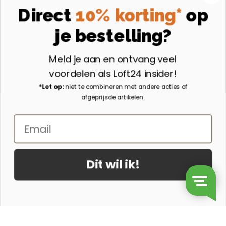
Instagram
Direct
10% korting*
op
Volg ons op Instagram
je bestelling?
Aangesloten bij
Meld je aan en ontvang veel
voordelen als Loft24 insider!
*Let op:
niet te combineren met andere acties of
afgeprijsde artikelen.
Email
Dit wil ik!
© 2026 - Loft24.nl
Ontwerp & Realisatie door Suite Seven
Bartafel Aron Mangohout 80 x 80cm Lichtbruin aantal
In mijn winkelwagen