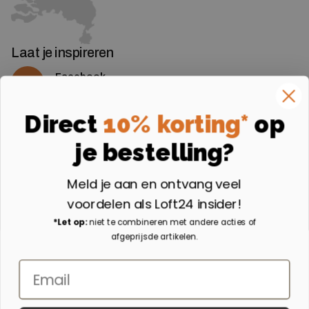
Laat je inspireren
Facebook
Volg ons op Facebook
Instagram
Direct
10% korting*
op
Volg ons op Instagram
je bestelling?
Aangesloten bij
Meld je aan en ontvang veel
voordelen als Loft24 insider!
*Let op:
niet te combineren met andere acties of
afgeprijsde artikelen.
Email