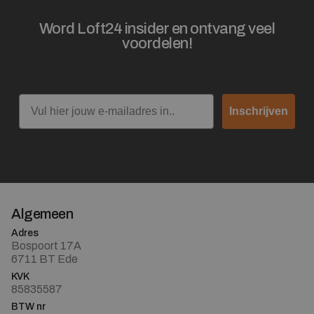
Word Loft24 insider en ontvang veel
voordelen!
Email
Inschrijven
Algemeen
Adres
Bospoort 17A
6711 BT Ede
KVK
85835587
BTW nr