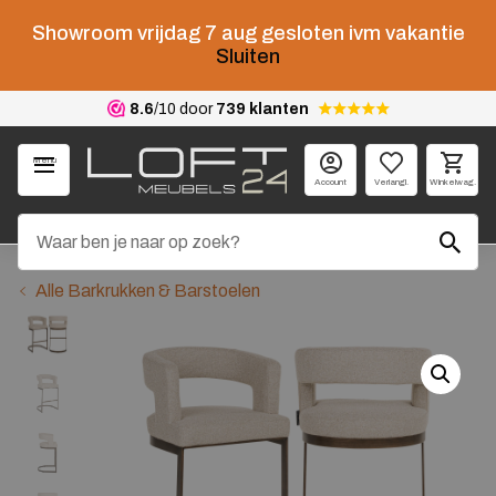
Showroom vrijdag 7 aug gesloten ivm vakantie
Sluiten
8.6
/10 door
739 klanten
Menu
Account
Verlangl.
Winkelwag.
Alle Barkrukken & Barstoelen