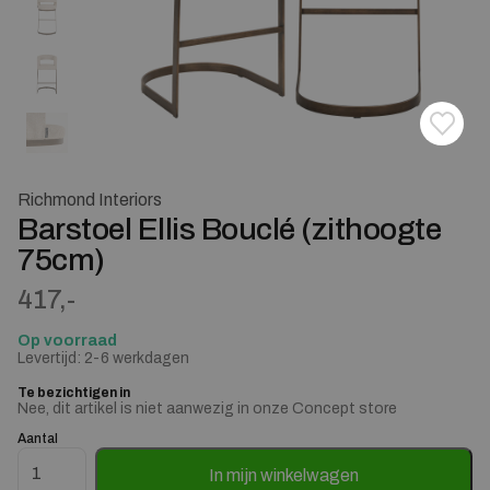
Toevoe
Verwij
Richmond Interiors
Barstoel Ellis Bouclé (zithoogte
75cm)
417,-
Op voorraad
Levertijd: 2-6 werkdagen
Te bezichtigen in
Nee, dit artikel is niet aanwezig in onze Concept store
Aantal
Barstoel Ellis Bouclé (zithoogte 75cm) aantal
In mijn winkelwagen