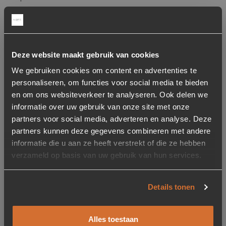
51 cm
Gerelateerde producten
Deze website maakt gebruik van cookies
We gebruiken cookies om content en advertenties te
Showroom model
personaliseren, om functies voor social media te bieden
Toevoegen aan verlanglijstje
Verwijderen van verlanglijst
Toevoegen aan verlanglijst
Verwijderen van verlanglijst
en om ons websiteverkeer te analyseren. Ook delen we
informatie over uw gebruik van onze site met onze
partners voor social media, adverteren en analyse. Deze
partners kunnen deze gegevens combineren met andere
informatie die u aan ze heeft verstrekt of die ze hebben
verzameld op basis van uw gebruik van hun services.
-73%
-58%
Details tonen
Stoel Astrid – Lichtgrijs
Fauteuil Marcus met
voetenbank – licht grijs
Baquer
Alles toestaan
Oorspronkelijke prijs was: 179,-.
Huidige prijs is: 49,-.
49,-
179,-