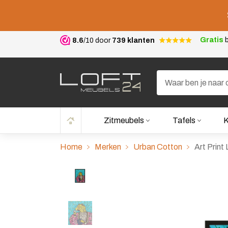
Gratis
b
8.6
/10 door
739 klanten
Zitmeubels
Tafels
K
Home
Merken
Urban Cotton
Art Print