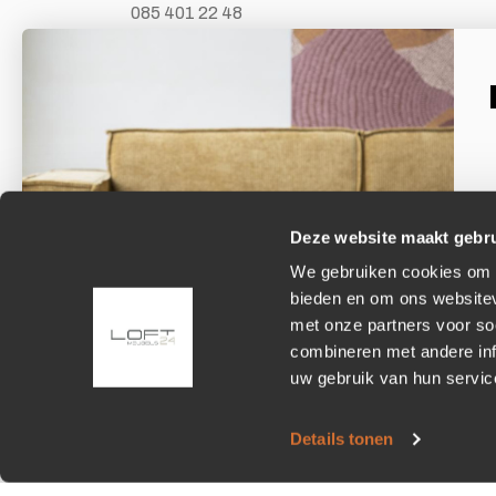
085 401 22 48
E-mail
info@loft24.nl
Laat je inspireren
Facebook
Volg ons op Facebook
Deze website maakt gebru
We gebruiken cookies om c
E
bieden en om ons websitev
met onze partners voor so
combineren met andere inf
uw gebruik van hun servic
Details tonen
© 2026 - Loft24.nl