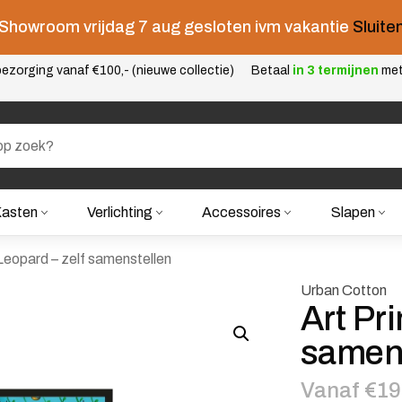
Showroom vrijdag 7 aug gesloten ivm vakantie
Sluite
ezorging vanaf €100,- (nieuwe collectie)
Betaal
in 3 termijnen
me
asten
Verlichting
Accessoires
Slapen
 Leopard – zelf samenstellen
Urban Cotton
Art Pri
samen
Vanaf €19