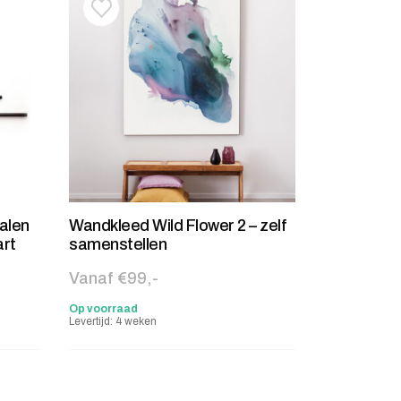
stje
jst
Toevoegen aan verlanglijstje
Verwijderen van verlanglijst
alen
Wandkleed Wild Flower 2 – zelf
art
samenstellen
Vanaf €99,-
Op voorraad
Levertijd: 4 weken