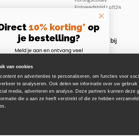
Fotowedstrijd Loft24
Vacatures
Direct
10% korting*
op
je bestelling?
Aangesloten bij
Meld je aan en ontvang veel
Instagram
Volg ons op Instagram
voordelen als Loft24 insider!
*Let op:
niet te combineren met andere acties of
ik van cookies
afgeprijsde artikelen.
ontent en advertenties te personaliseren, om functies voor soci
mail
erkeer te analyseren. Ook delen we informatie over uw gebruik 
cial media, adverteren en analyse. Deze partners kunnen deze
ormatie die u aan ze heeft verstrekt of die ze hebben verzameld
Dit wil ik!
es.