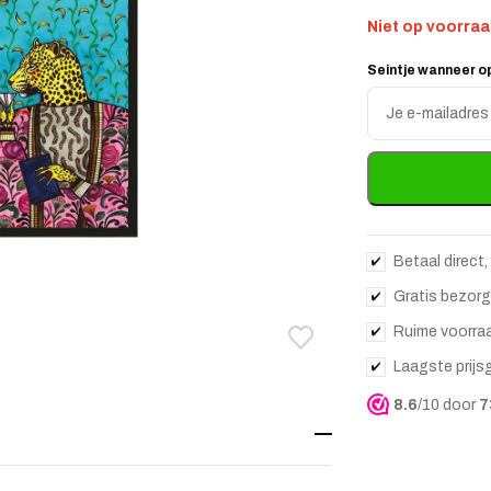
Niet op voorra
Seintje wanneer o
Enter
your
email
address
to
join
the
waitlist
for
Betaal direct,
this
Gratis bezorg
product
Ruime voorra
Toevoegen aan verlanglij
Verwijderen van verlangli
Laagste prijs
8.6
/10 door
7