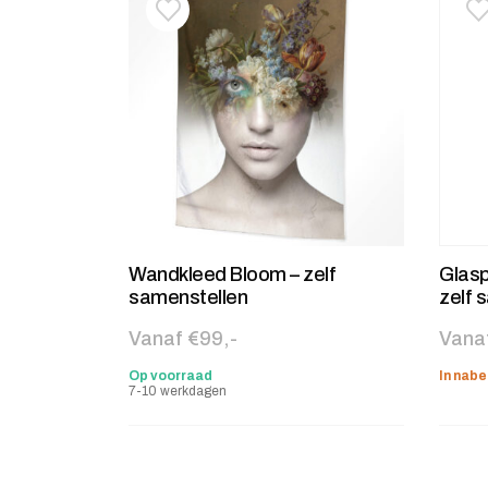
Toevoegen aan verlanglijstje
Verwijderen van verlanglijst
T
V
Wandkleed Bloom – zelf
Glas
samenstellen
zelf 
Vanaf €99,-
Vana
Op voorraad
In nabe
7-10 werkdagen