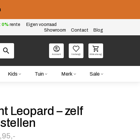
n
t
0%
rente
Eigen voorraad
Showroom
Contact
Blog
Account
Verlangl.
Winkelwag.
Kids
Tuin
Merk
Sale
nt Leopard – zelf
stellen
,95,-