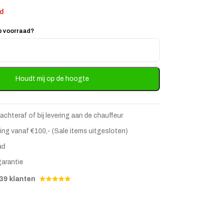
ad
p voorraad?
Houdt mij op de hoogte
 achteraf of bij levering aan de chauffeur
ing vanaf €100,- (Sale items uitgesloten)
ad
stje
jst
garantie
39 klanten