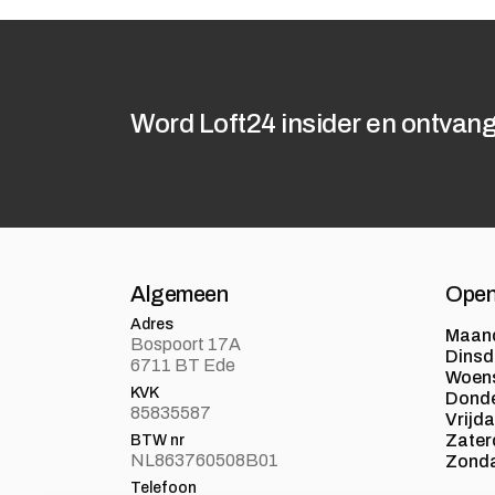
Word Loft24 insider en ontvang
Algemeen
Open
Adres
Maan
Bospoort 17A
Dins
6711 BT Ede
Woen
KVK
Dond
85835587
Vrijd
Zater
BTW nr
NL863760508B01
Zond
Telefoon