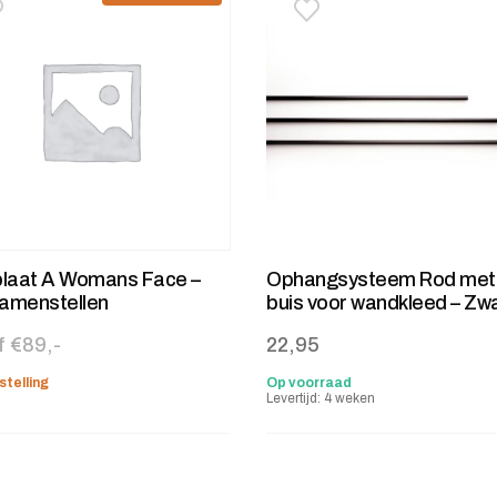
oevoegen aan verlanglijstje
erwijderen van verlanglijst
Toevoegen aan verlanglij
Verwijderen van verlangli
plaat A Womans Face –
Ophangsysteem Rod met
samenstellen
buis voor wandkleed – Zw
f €89,-
22,95
stelling
Op voorraad
Levertijd: 4 weken