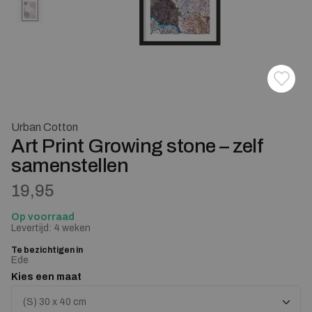
Toevoe
Verwij
Urban Cotton
Art Print Growing stone – zelf
samenstellen
19,95
Op voorraad
Levertijd: 4 weken
Te bezichtigen in
Ede
Kies een maat