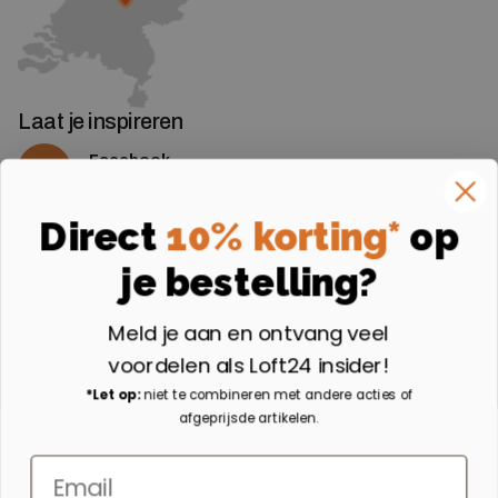
Laat je inspireren
Facebook
Volg ons op Facebook
Instagram
Direct
10% korting*
op
Volg ons op Instagram
je bestelling?
Aangesloten bij
Meld je aan en ontvang veel
voordelen als Loft24 insider!
*Let op:
niet te combineren met andere acties of
afgeprijsde artikelen.
Email