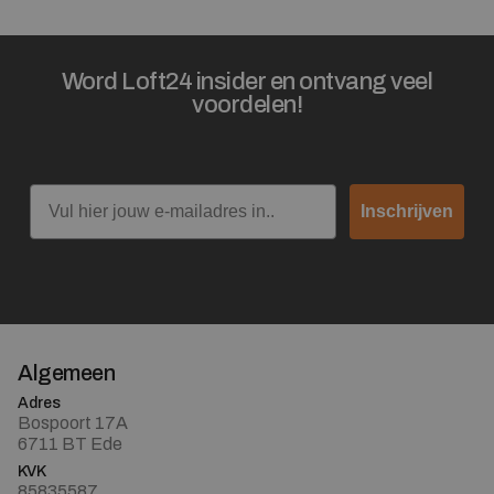
Word Loft24 insider en ontvang veel
voordelen!
Email
Inschrijven
Algemeen
Adres
Bospoort 17A
6711 BT Ede
KVK
85835587