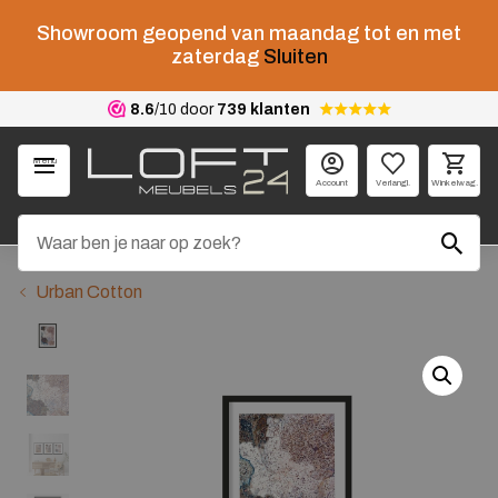
Showroom geopend van maandag tot en met
zaterdag
Sluiten
8.6
/10 door
739 klanten
Menu
Account
Verlangl.
Winkelwag.
Urban Cotton