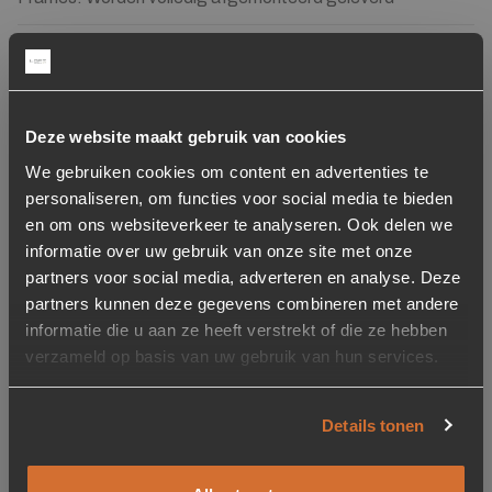
Ontwerper
Anna Kunst
Deze website maakt gebruik van cookies
Gerelateerde producten
We gebruiken cookies om content en advertenties te
personaliseren, om functies voor social media te bieden
en om ons websiteverkeer te analyseren. Ook delen we
Toevoegen aan verlanglijstje
Verwijderen van verlanglijst
Toevoegen aan verlanglijst
Verwijderen van verlanglijst
informatie over uw gebruik van onze site met onze
partners voor social media, adverteren en analyse. Deze
partners kunnen deze gegevens combineren met andere
informatie die u aan ze heeft verstrekt of die ze hebben
verzameld op basis van uw gebruik van hun services.
Details tonen
Ophangsysteem Rod
Wandkleed Wild Flower 4
metalen buis voor
– zelf samenstellen