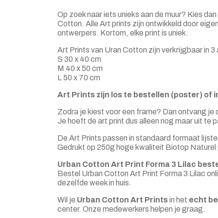
Op zoek naar iets unieks aan de muur? Kies dan
Cotton. Alle Art prints zijn ontwikkeld door ei
ontwerpers. Kortom, elke print is uniek.
Art Prints van Uran Cotton zijn verkrijgbaar in 
S 30 x 40 cm
M 40 x 50 cm
L 50 x 70 cm
Art Prints zijn los te bestellen (poster) of
Zodra je kiest voor een frame? Dan ontvang je d
Je hoeft de art print dus alleen nog maar uit te
De Art Prints passen in standaard formaat lijste
Gedrukt op 250g hoge kwaliteit Biotop Naturel 
Urban Cotton Art Print Forma 3 Lilac best
Bestel Urban Cotton Art Print Forma 3 Lilac onl
dezelfde week in huis.
Wil je
Urban Cotton Art Prints
in het
echt be
center. Onze medewerkers helpen je graag.