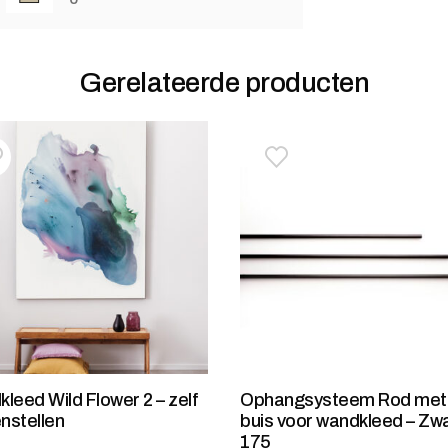
Gerelateerde producten
oevoegen aan verlanglijstje
erwijderen van verlanglijst
Toevoegen aan verlanglij
Verwijderen van verlangli
leed Wild Flower 2 – zelf
Ophangsysteem Rod met
nstellen
buis voor wandkleed – Zw
175