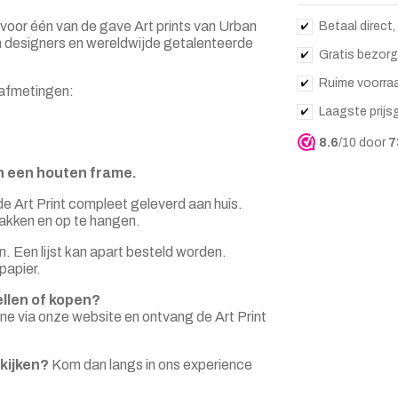
 voor één van de gave Art prints van Urban
Betaal direct,
gen designers en wereldwijde getalenteerde
Gratis bezorg
Ruime voorra
3 afmetingen:
Laagste prijs
8.6
/10 door
7
 in een houten frame.
e Art Print compleet geleverd aan huis.
 pakken en op te hangen.
n. Een lijst kan apart besteld worden.
papier.
ellen of kopen?
ine via onze website en ontvang de Art Print
kijken?
Kom dan langs in ons experience