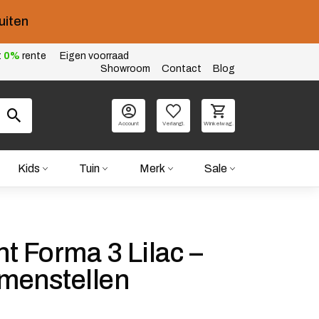
uiten
t
0%
rente
Eigen voorraad
Showroom
Contact
Blog
Account
Verlangl.
Winkelwag.
Kids
Tuin
Merk
Sale
nt Forma 3 Lilac –
amenstellen