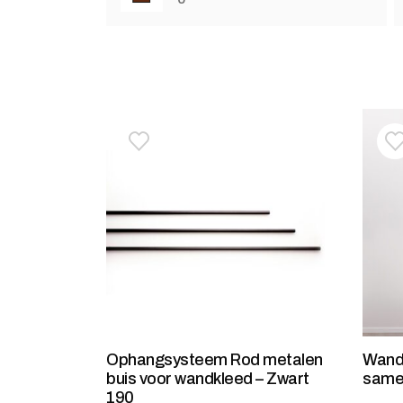
Toevoegen aan verlanglijstje
Verwijderen van verlanglijst
T
V
Ophangsysteem Rod metalen
Wandk
buis voor wandkleed – Zwart
same
190