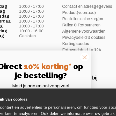
dag
10:00 - 17:00
Contact en adresgegevens
dag
10:00 - 17:00
Product(voorraad)
sdag
10:00 - 17:00
Bestellen en bezorgen
erdag
10:00 - 17:00
Ruilen & Retourneren
ag
10:00 - 17:00
dag
10:00 - 16:00
Algemene voorwaarden
ag
Gesloten
Privacybeleid & cookies
Kortingscodes
Fotowedstrijd Loft24
Vacatures
Direct
10% korting*
op
je bestelling?
Aangesloten bij
Meld je aan en ontvang veel
Instagram
Volg ons op Instagram
voordelen als Loft24 insider!
*Let op:
niet te combineren met andere acties of
ik van cookies
afgeprijsde artikelen.
ontent en advertenties te personaliseren, om functies voor soci
mail
erkeer te analyseren. Ook delen we informatie over uw gebruik 