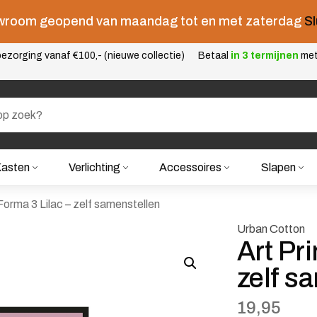
room geopend van maandag tot en met zaterdag
Sl
ezorging vanaf €100,- (nieuwe collectie)
Betaal
in 3 termijnen
me
asten
Verlichting
Accessoires
Slapen
 Forma 3 Lilac – zelf samenstellen
Urban Cotton
Art Pri
zelf s
19,95