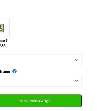
n
ma 3
ige
 frame
stje
jst
3 Lilac - zelf samenstellen aantal
In mijn winkelwagen