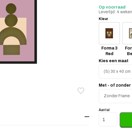
Op voorraad
Levertijd: 4 weke
Kleur
Forma 3
For
Red
Be
Kies een maat
Met - of zonder
Toevoegen aan verlanglij
Verwijderen van verlangli
Aantal
Art Print Forma 