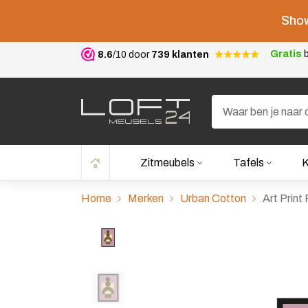
Show
Gratis
b
8.6
/10 door
739 klanten
Zitmeubels
Tafels
K
Home
Merken
Urban Cotton
Art Print