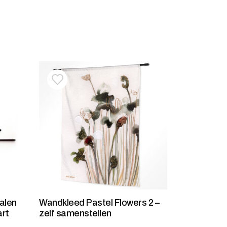
stje
jst
Toevoegen aan verlanglijstje
Verwijderen van verlanglijst
alen
Wandkleed Pastel Flowers 2 –
art
zelf samenstellen