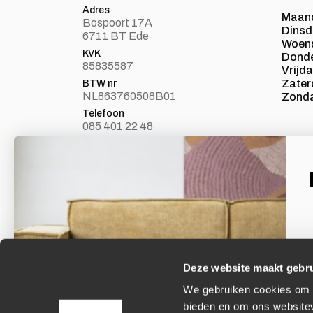
Adres
Maan
Bospoort 17A
Dins
6711 BT Ede
Woen
KVK
Dond
85835587
Vrijd
Zater
BTW nr
NL863760508B01
Zond
Telefoon
085 401 22 48
E-mail
info@loft24.nl
Laat je inspireren
Facebook
Volg ons op Facebook
Deze website maakt gebru
We gebruiken cookies om c
E
bieden en om ons websitev