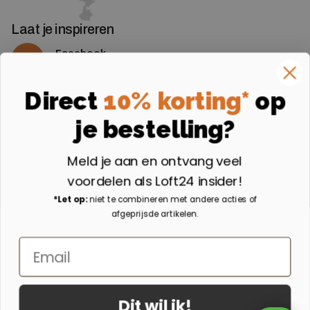
Laat je inspireren
Facebook
Volg ons op Facebook
Instagram
Direct
10% korting*
op
Volg ons op Instagram
je bestelling?
Aangesloten bij
Meld je aan en ontvang veel
voordelen als Loft24 insider!
*Let op:
niet te combineren met andere acties of
afgeprijsde artikelen.
Email
Dit wil ik!