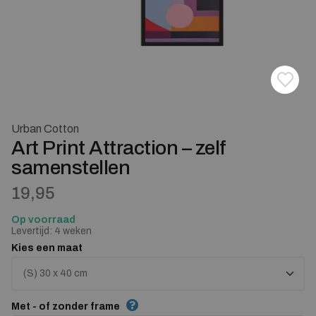
Toevoe
Verwij
Urban Cotton
Art Print Attraction – zelf
samenstellen
19,95
Op voorraad
Levertijd: 4 weken
Kies een maat
Met - of zonder frame