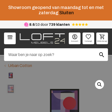
Showroom geopend van maandag tot en met
zaterdag
Sluiten
8.6
/10 door
739 klanten
Menu
Account
Verlangl.
Winkelwag.
Urban Cotton