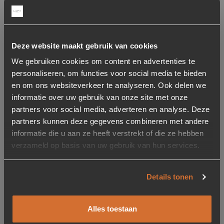
Montage
Frames: Worden volledig afgemonteerd geleverd
Deze website maakt gebruik van cookies
Gerelateerde producten
We gebruiken cookies om content en advertenties te
personaliseren, om functies voor social media te bieden
en om ons websiteverkeer te analyseren. Ook delen we
Toevoegen aan verlanglijstje
Verwijderen van verlanglijst
Toevoegen aan verlanglijst
Verwijderen van verlanglijst
informatie over uw gebruik van onze site met onze
partners voor social media, adverteren en analyse. Deze
partners kunnen deze gegevens combineren met andere
informatie die u aan ze heeft verstrekt of die ze hebben
verzameld op basis van uw gebruik van hun services.
Details tonen
Ophangsysteem Rod
Wandkleed Wild Flower 4
metalen buis voor
– zelf samenstellen
wandkleed – Zwart
Alles toestaan
22,95
Vanaf €99,-