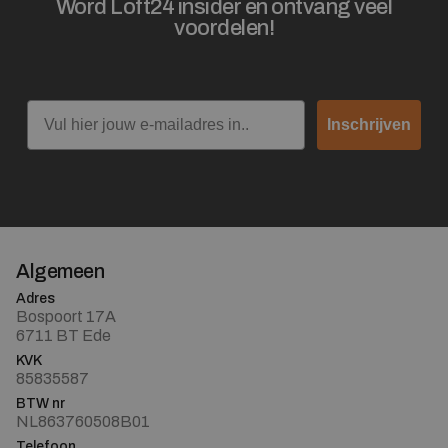
Word Loft24 insider en ontvang veel
voordelen!
Email
Inschrijven
Algemeen
Adres
Bospoort 17A
6711 BT Ede
KVK
85835587
BTW nr
NL863760508B01
Telefoon