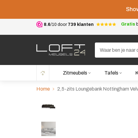
Show
Gratis
b
8.6
/10 door
739 klanten
Zitmeubels
Tafels
K
Home
2,5-zits Loungebank Nottingham Velv