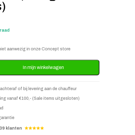
s)
rraad
is niet aanwezig in onze Concept store
bank Nottingham Velvet - Olijfgroen (Lounge Rechts) aantal
In mijn winkelwagen
 achteraf of bij levering aan de chauffeur
stje
jst
ing vanaf €100,- (Sale items uitgesloten)
ad
garantie
39 klanten