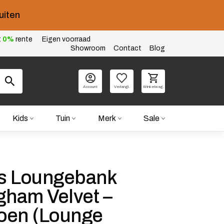
uiten
t
0%
rente
Eigen voorraad
Showroom
Contact
Blog
Account
Verlangl.
Winkelwag.
Kids
Tuin
Merk
Sale
ts Loungebank
gham Velvet –
roen (Lounge