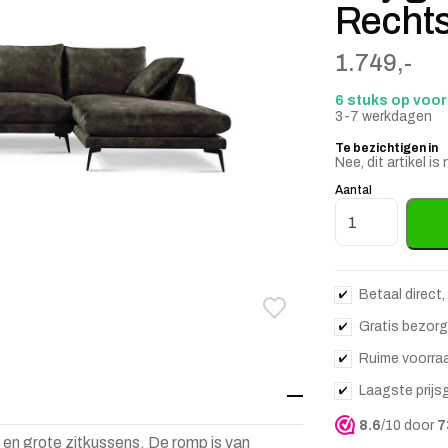
Recht
1.749,-
6 stuks op voo
3-7 werkdagen
Te bezichtigen in
Nee, dit artikel 
Aantal
2,5-zits Lounge
Betaal direct,
Toevoegen aan verlanglij
Verwijderen van verlangli
Gratis bezorg
Ruime voorra
Laagste prijs
8.6
/10 door
7
en grote zitkussens. De romp is van