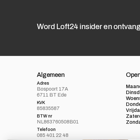
Word Loft24 insider en ontvang
Algemeen
Open
Adres
Maan
Bospoort 17A
Dins
6711 BT Ede
Woen
KVK
Dond
85835587
Vrijd
Zater
BTW nr
NL863760508B01
Zond
Telefoon
085 401 22 48