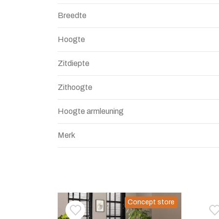
Breedte
Hoogte
Zitdiepte
Zithoogte
Hoogte armleuning
Merk
Concept store
Toevoegen aan verlanglijstje
Verwijderen van verlanglijst
T
V