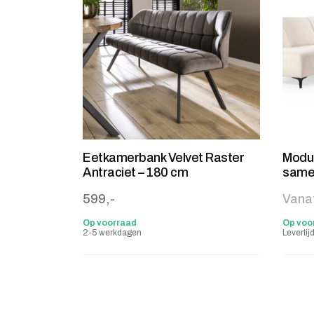
Eetkamerbank Velvet Raster
Modul
Antraciet – 180 cm
same
599,-
Vanaf
Op voorraad
Op voo
2-5 werkdagen
Levertij