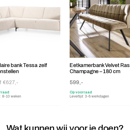
aire bank Tessa zelf
Eetkamerbank Velvet Ras
nstellen
Champagne – 180 cm
 €627,-
599,-
rraad
Op voorraad
d: 8-10 weken
Levertijd: 3-6 werkdagen
Wat kunnen wij voor je doen?