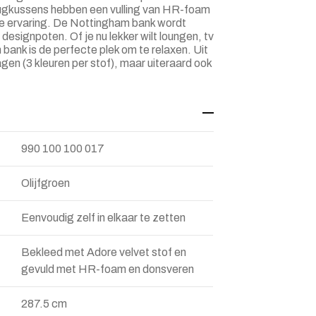
rugkussens hebben een vulling van HR-foam
nge ervaring. De Nottingham bank wordt
designpoten. Of je nu lekker wilt loungen, tv
 bank is de perfecte plek om te relaxen. Uit
en (3 kleuren per stof), maar uiteraard ook
990 100 100 017
Olijfgroen
Eenvoudig zelf in elkaar te zetten
Bekleed met Adore velvet stof en
gevuld met HR-foam en donsveren
287.5 cm