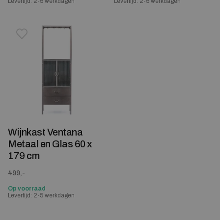
Levertijd: 2-5 werkdagen
Levertijd: 2-5 werkdagen
Toevoegen aan verlanglijstje
Verwijderen van verlanglijst
Wijnkast Ventana
Metaal en Glas 60 x
179 cm
499,-
Op voorraad
Levertijd: 2-5 werkdagen