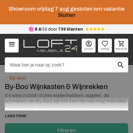
Showroom vrijdag 7 aug gesloten ivm vakantie
Sluiten
8.6
/10 door
739 klanten
Menu
Account
Verlangl.
Winkelwag.
By-Boo
By-Boo Wijnkasten & Wijnrekken
It’s wine o’clock! Echte wijnliefhebbers opgelet, de
wijnrekken van By-Boo zijn hét item dat niet mag ontbreken
in jouw interieur. Show jouw wijnkennis en laat jouw favoriete
wijnen als pronkstuk in jouw interieur fungeren. Flessen wijn
Lees meer
met een verhaal komen extra mooi tot hun recht in een open
wijnkast. Wat is jouw favoriet?
Filteren