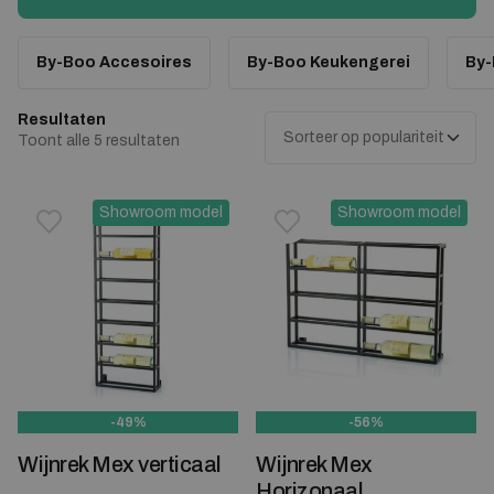
By-Boo Accesoires
By-Boo Keukengerei
By-
Resultaten
Gesorteerd op populariteit
Toont alle 5 resultaten
Showroom model
Showroom model
Toevoegen aan verlanglijstje
Verwijderen van verlanglijst
Toevoegen aan verlanglijst
Verwijderen van verlanglijst
-49%
-56%
Wijnrek Mex verticaal
Wijnrek Mex
Horizonaal