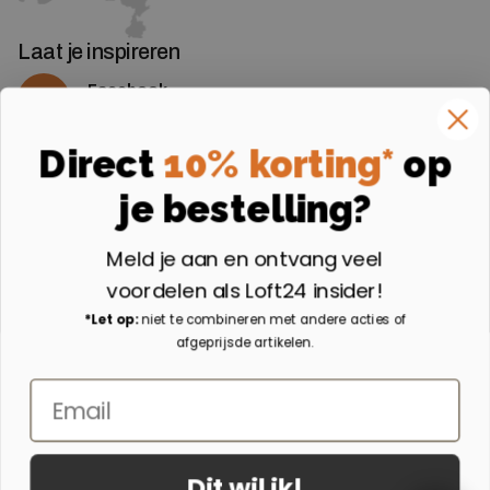
Laat je inspireren
Facebook
Volg ons op Facebook
Instagram
Direct
10% korting*
op
Volg ons op Instagram
je bestelling?
Aangesloten bij
Meld je aan en ontvang veel
voordelen als Loft24 insider!
*Let op:
niet te combineren met andere acties of
afgeprijsde artikelen.
Email
Dit wil ik!