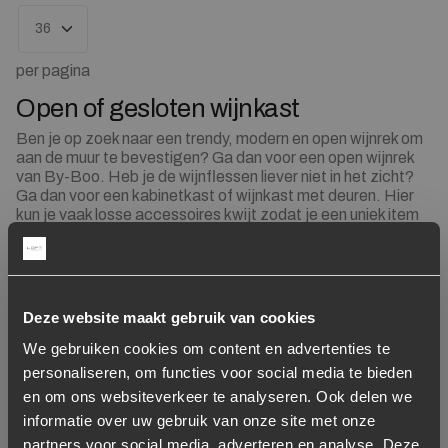
per pagina
Open of gesloten wijnkast
Ben je op zoek naar een trendy, modern en open wijnrek om
aan de muur te bevestigen? Ga dan voor een open wijnrek
van By-Boo. Heb je de wijnflessen liever niet in het zicht?
Ga dan voor een kabinetkast of wijnkast met deuren. Hier
kun je vaak losse accessoires kwijt zodat je een uniek item
in jouw interieur krijgt. Pimp de wijnkast bijvoorbeeld door
planten toe te voegen of een mooie vaas. Geen ruimte voor
een grote variant? Geen enkel probleem, de wijnkasten zijn
verkrijgbaar in diverse formaten. Op deze manier vind je het
wijnrek dat bij jou past!
Deze website maakt gebruik van cookies
Metaal voor elke interieurstijl
We gebruiken cookies om content en advertenties te
personaliseren, om functies voor social media te bieden
De wijnrekken van By-Boo hebben één ding met elkaar
gemeen: metaal. Of je nu fan bent van een strak en modern
en om ons websiteverkeer te analyseren. Ook delen we
interieur of liever een klassieke touch geeft aan jouw
informatie over uw gebruik van onze site met onze
eetkamer. Met de items van By-Boo geef je jouw ruimte
partners voor social media, adverteren en analyse. Deze