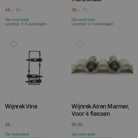
Oorspronkelijke prijs was: 89,-.
Huidige prijs is: 45,-.
Oorspronkelijke prijs was: 79,-.
Huidige prijs is: 35,-.
45,-
89,-
35,-
79,-
Op voorraad
Op voorraad
Levertijd: 2-5 werkdagen
Levertijd: 2-5 werkdagen
Toevoegen aan verlanglijstje
Verwijderen van verlanglijst
Toevoegen aan verlanglijst
Verwijderen van verlanglijst
Wijnrek Vine
Wijnrek Airen Marmer,
Voor 4 flessen
39,-
69,95
Op voorraad
Op voorraad