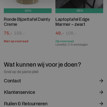
-53%
-55%
Ronde Bijzettafel Dainty
Laptoptafel Edge
Creme
Marmer – zwart
Oorspronkelijke prijs was: 159,-.
Huidige prijs is: 75,-.
Oorspronkelijke prijs was:
Huidige prijs is: 49,-.
75,-
159,-
49,-
109,-
Niet op voorraad
Op voorraad
Levertijd: 2-5 werkdagen
Wat kunnen wij voor je doen?
Snel op de juiste plek
Contact
Klantenservice
Ruilen & Retourneren