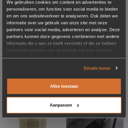
We gebruiken cookies om content en advertenties te
personaliseren, om functies voor social media te bieden
en om ons websiteverkeer te analyseren. Ook delen we
informatie over uw gebruik van onze site met onze
-50%
-34%
partners voor social media, adverteren en analyse. Deze
Ovale Salontafel Maxim
Bijzettafel Bodie Zwart
partners kunnen deze gegevens combineren met andere
Mangohout en Marmer
45 cm
informatie die u aan ze heeft verstrekt of die ze hebben
120 x 70 cm
verzameld op basis van uw gebruik van hun services.
Oorspronkelijke prijs was: 399,-.
Huidige prijs is: 199,-.
Oorspronkelijke prijs was:
Huidige prijs is: 150,-.
199,-
399,-
150,-
229,-
Op voorraad
Op voorraad
Details tonen
Levertijd: 2-5 werkdagen
Levertijd: 2-5 werkdagen
Alles toestaan
Showroom model
Concept store
Toevoegen aan verlanglijstje
Verwijderen van verlanglijst
Toevoegen aan verlanglijst
Verwijderen van verlanglijst
Aanpassen