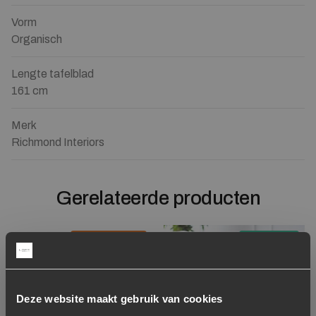
Vorm
Organisch
Lengte tafelblad
161 cm
Merk
Richmond Interiors
Gerelateerde producten
Concept store
Aanbieding
Toevoegen aan verlanglijstje
Verwijderen van verlanglijst
Toevoegen aan verlanglijst
Verwijderen van verlanglijst
Deze website maakt gebruik van cookies