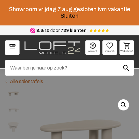
Showroom vrijdag 7 aug gesloten ivm vakantie
Sluiten
8.6
/10 door
739 klanten
Menu
Account
Verlangl.
Winkelwag.
Alle salontafels