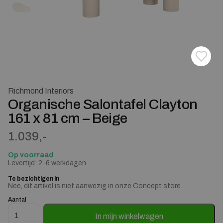
Toevoe
Verwij
Richmond Interiors
Organische Salontafel Clayton
161 x 81 cm – Beige
1.039,-
Op voorraad
Levertijd: 2-6 werkdagen
Te bezichtigen in
Nee, dit artikel is niet aanwezig in onze Concept store
Aantal
Organische Salontafel Clayton 161 x 81 cm - Beige aantal
In mijn winkelwagen