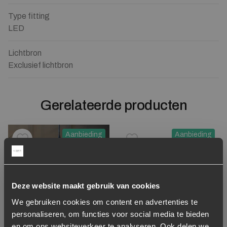
Type fitting
LED
Lichtbron
Exclusief lichtbron
Gerelateerde producten
Aanbieding
Aanbieding
Toevoegen aan verlanglijstje
Verwijderen van verlanglijst
Toevoegen aan verlanglijst
Verwijderen van verlanglijst
Deze website maakt gebruik van cookies
We gebruiken cookies om content en advertenties te
personaliseren, om functies voor social media te bieden
en om ons websiteverkeer te analyseren. Ook delen we