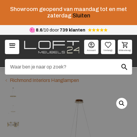
Showroom geopend van maandag tot en met
zaterdag
Sluiten
8.6
/10 door
739 klanten
Menu
Account
Verlangl.
Winkelwag.
Richmond Interiors Hanglampen