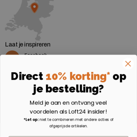
Laat je inspireren
Facebook
Volg ons op Facebook
Instagram
Direct
10% korting*
op
Volg ons op Instagram
je bestelling?
Aangesloten bij
Meld je aan en ontvang veel
voordelen als Loft24 insider!
*Let op:
niet te combineren met andere acties of
afgeprijsde artikelen.