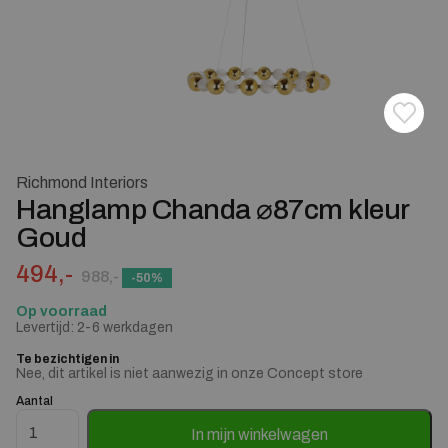
Toevoe
Verwij
Richmond Interiors
Hanglamp Chanda ⌀87cm kleur
Goud
Oorspronkelijke prijs was: 988,-.
Huidige prijs is: 494,-.
494,-
988,-
-50%
Op voorraad
Levertijd: 2-6 werkdagen
Te bezichtigen in
Nee, dit artikel is niet aanwezig in onze Concept store
Aantal
Hanglamp Chanda ⌀87cm kleur Goud aantal
In mijn winkelwagen