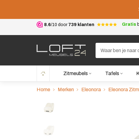
Gratis
b
8.6
/10 door
739 klanten
Zitmeubels
Tafels
K
Home
Merken
Eleonora
Eleonora Zit