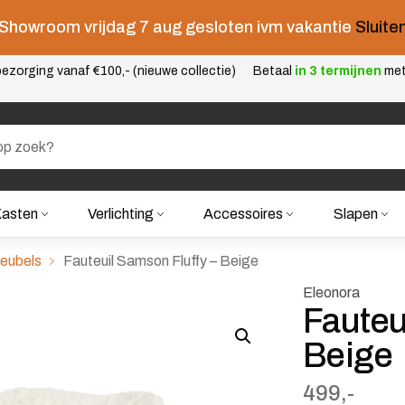
Showroom vrijdag 7 aug gesloten ivm vakantie
Sluite
ezorging vanaf €100,- (nieuwe collectie)
Betaal
in 3 termijnen
me
asten
Verlichting
Accessoires
Slapen
meubels
Fauteuil Samson Fluffy – Beige
Eleonora
Fauteu
Beige
499,-