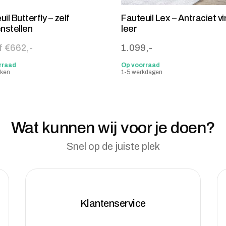
il Butterfly – zelf
Fauteuil Lex – Antraciet v
nstellen
leer
f €662,-
1.099,-
rraad
Op voorraad
eken
1-5 werkdagen
Wat kunnen wij voor je doen?
Snel op de juiste plek
Klantenservice