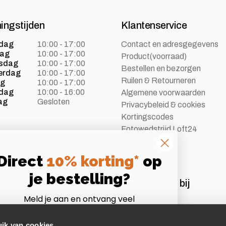
ingstijden
Klantenservice
dag
10:00 - 17:00
Contact en adresgegevens
dag
10:00 - 17:00
Product(voorraad)
sdag
10:00 - 17:00
Bestellen en bezorgen
erdag
10:00 - 17:00
Ruilen & Retourneren
ag
10:00 - 17:00
dag
10:00 - 16:00
Algemene voorwaarden
ag
Gesloten
Privacybeleid & cookies
Kortingscodes
Fotowedstrijd Loft24
Vacatures
Direct
10% korting*
op
je bestelling?
Aangesloten bij
Meld je aan en ontvang veel
Instagram
Volg ons op Instagram
voordelen als Loft24 insider!
*Let op:
niet te combineren met andere acties of
ik van cookies