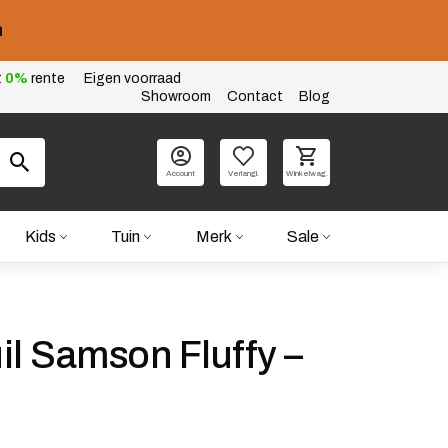
n
t
0%
rente
Eigen voorraad
Showroom
Contact
Blog
Account
Verlangl.
Winkelwag.
Kids
Tuin
Merk
Sale
il Samson Fluffy –