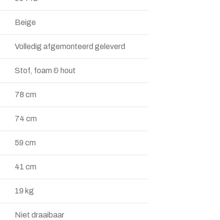
Beige
Volledig afgemonteerd geleverd
Stof, foam & hout
78 cm
74 cm
59 cm
41 cm
19 kg
Niet draaibaar