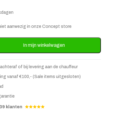
rkdagen
is niet aanwezig in onze Concept store
Fluffy - Beige aantal
In mijn winkelwagen
 achteraf of bij levering aan de chauffeur
ing vanaf €100,- (Sale items uitgesloten)
ad
garantie
stje
jst
39 klanten