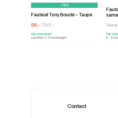
-72%
Fauteu
Fauteuil Tony Bouclé – Taupe
same
Oorspronkelijke prijs was: 349,-.
Huidige prijs is: 99,-.
99,-
349,-
Vana
Op voorraad
Op voo
Levertijd: 2-5 werkdagen
6 - 8 w
Contact