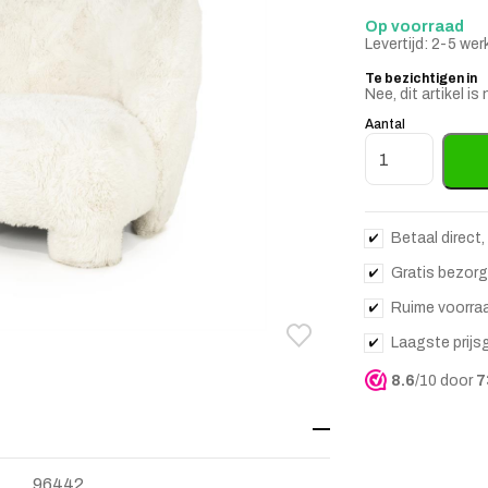
Op voorraad
Levertijd: 2-5 we
Te bezichtigen in
Nee, dit artikel 
Aantal
Fauteuil Samson 
Betaal direct,
Gratis bezorg
Ruime voorra
Laagste prijs
Toevoegen aan verlanglij
Verwijderen van verlangli
8.6
/10 door
7
96442