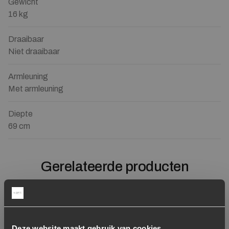
Gewicht
16 kg
Draaibaar
Niet draaibaar
Armleuning
Met armleuning
Diepte
69 cm
Gerelateerde producten
Showroom model
Toevoegen aan verlanglijstje
Verwijderen van verlanglijst
Toevoegen aan verlanglijst
Verwijderen van verlanglijst
Deze website maakt gebruik van cookies