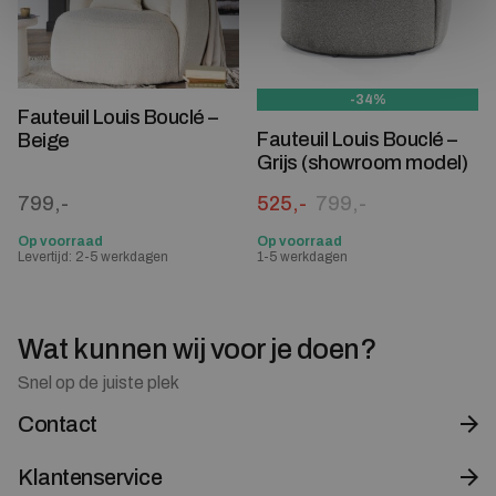
-34%
Fauteuil Louis Bouclé –
Fauteuil Louis Bouclé –
Beige
Grijs (showroom model)
Oorspronkelijke prijs was:
Huidige prijs is: 525,-.
799,-
525,-
799,-
Op voorraad
Op voorraad
Levertijd: 2-5 werkdagen
1-5 werkdagen
Wat kunnen wij voor je doen?
Snel op de juiste plek
Contact
Klantenservice