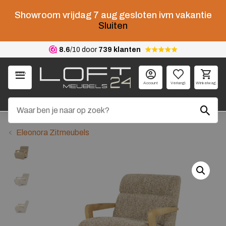
Showroom vrijdag 7 aug gesloten ivm vakantie
Sluiten
8.6
/10 door
739 klanten
Menu
Account
Verlangl.
Winkelwag.
Eleonora Zitmeubels