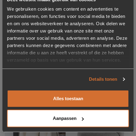
We gebruiken cookies om content en advertenties te
personaliseren, om functies voor social media te bieden
en om ons websiteverkeer te analyseren. Ook delen we
informatie over uw gebruik van onze site met onze
partners voor social media, adverteren en analyse. Deze
-75%
Fauteuil Sharon Bouclé –
partners kunnen deze gegevens combineren met andere
Sevn Fauteuil Sensi kleur
Beige
informatie die u aan ze heeft verstrekt of die ze hebben
Honey Geel (showroom
verzameld op basis van uw gebruik van hun services.
model)
Oorspronkelijke prijs was:
Huidige prijs is: 499,-.
579,-
499,-
1.995,-
Details tonen
Op voorraad
Op voorraad
2-5 werkdagen
Direct leverbaar
Alles toestaan
Showroom model
Toevoegen aan verlanglijstje
Verwijderen van verlanglijst
Toevoegen aan verlanglijst
Verwijderen van verlanglijst
Aanpassen