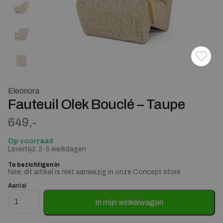
Toevoe
Verwij
Eleonora
Fauteuil Olek Bouclé – Taupe
649,-
Op voorraad
Levertijd: 2-5 werkdagen
Te bezichtigen in
Nee, dit artikel is niet aanwezig in onze Concept store
Aantal
Fauteuil Olek Bouclé - Taupe aantal
In mijn winkelwagen